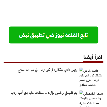
اقرأ أيضا
رئيس نادي بشكتاش: لم نكن نرغب في ضم محمد صلاح
بينها الفيصلي والحسين والرمثا .. مطالبات مالية بحق أندية اردنية