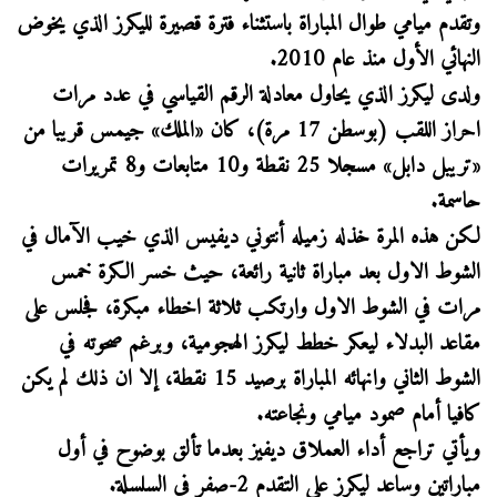
وتقدم ميامي طوال المباراة باستثناء فترة قصيرة لليكرز الذي يخوض
النهائي الأول منذ عام 2010.
ولدى ليكرز الذي يحاول معادلة الرقم القياسي في عدد مرات
احراز اللقب (بوسطن 17 مرة)، كان «الملك» جيمس قريبا من
«تريبل دابل» مسجلا 25 نقطة و10 متابعات و8 تمريرات
حاسمة.
لكن هذه المرة خذله زميله أنتوني ديفيس الذي خيب الآمال في
الشوط الاول بعد مباراة ثانية رائعة، حيث خسر الكرة خمس
مرات في الشوط الاول وارتكب ثلاثة اخطاء مبكرة، فجلس على
مقاعد البدلاء ليعكر خطط ليكرز الهجومية، وبرغم صحوته في
الشوط الثاني وانهائه المباراة برصيد 15 نقطة، إلا ان ذلك لم يكن
كافيا أمام صمود ميامي ونجاعته.
ويأتي تراجع أداء العملاق ديفيز بعدما تألق بوضوح في أول
مباراتين وساعد ليكرز على التقدم 2-صفر في السلسلة.