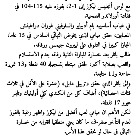
مع لوس أنجليس ليكرز إلى 1-2، بفوزه عليه 115-104 في
فقاعة أورلاندو الصحية.
في غياب أساسييه بام أديبايو والسلوفيني غوران دراغيتش
المصابين، حقق ميامي الذي يخوض النهائي السادس في 15 عاما،
انجازا كبيرا في التفوق على ليبرون جيمس ورفاقه.
طالب باتلر بعد خسارة المباراة الثانية رفاقه بعدم الاستسلام
واللعب بصلابة أكبر، فحقق مبتغاه بتسجيله 40 نقطة و13 تمريرة
حاسمة و11 متابعة.
وإلى باتلر الذي حقق «تريبل دابل» (عشرة على الأقل في ثلاث
فئات احصائية)، أضاف كل من الكندي كيلي أولينيك وتايلر
هيرو 17 نقطة.
لكن الأهم ان ميامي لعب أفضل من ليكرز واظهر رغبة بالفوز
لعدم التأخر صفر-3، ما كان يعني منطقيا اقترابه من خسارة
النهائي في حال لو تحقق هذا الأمر.