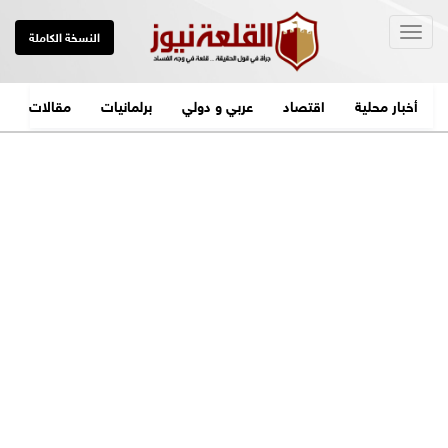
Togg
النسخة الكاملة
navig
أخبار محلية
اقتصاد
عربي و دولي
برلمانيات
مقالات