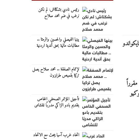
رئيس نادي بشكتاش: لم نكن
نرغب في ضم محمد صلاح
بينها الفيصلي والحسين والرمثا ..
مطالبات مالية بحق أندية اردنية
لإتمام الصفقة .. محمد صلاح يصل
تركيا بقميص طرابزون
قرراً
وكيو
تأجيل المؤتمر الصحفي الخاص
بتقديم بادو الزاكي مدربًا للنشامى
اتحاد غرب آسيا يبحث مع الاتحاد