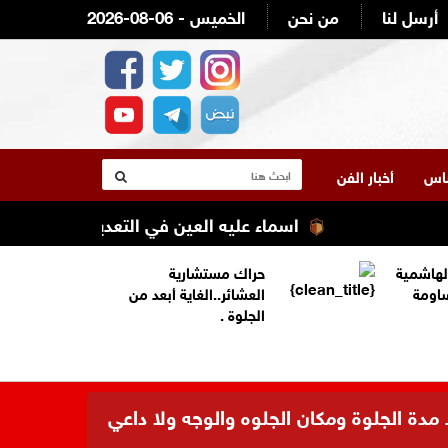
أرسل لنا
من نحن
2026-08-06 - الخميس
لناس
أخبار الفن
اسماء عليه العين في التعديل الوزاري القادم 
لهاشمية
حراك مستشارية
ساومة
العشائر..الغاية أبعد من
الجلوة .
 مدة الجلوة ومكان الجلوه والوجه ولا داعي