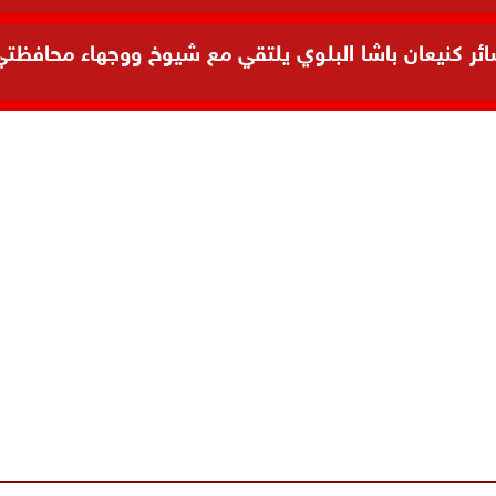
 كنيعان باشا البلوي يلتقي مع شيوخ ووجهاء محافظتي ال