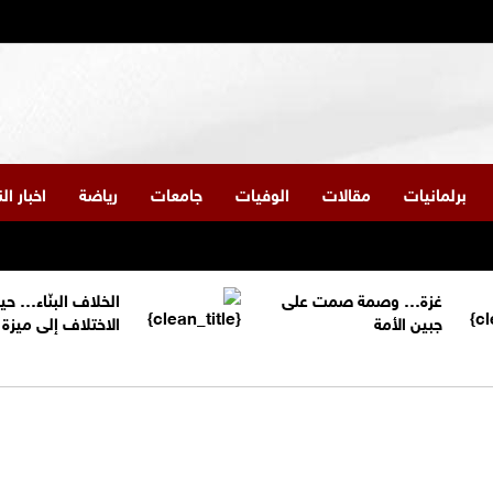
برلمانيات
مقالات
الوفيات
جامعات
رياضة
اخبار ا
غزة… وصمة صمت على
الخلاف البنّاء… حي
جبين الأمة
الاختلاف إلى ميز