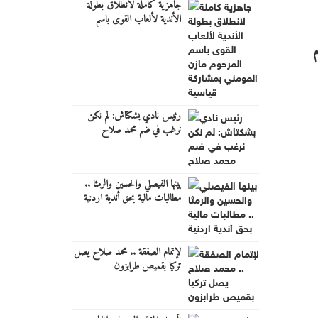
جاهزية كاملة لانطلاق بطولة
الأندية لألعاب القوى باسم
المرحوم مازن المومني بمشاركة
قياسية
م
رئيس نادي بشكتاش: لم نكن
نرغب في ضم محمد صلاح
بينها الفيصلي والحسين والرمثا ..
مطالبات مالية بحق أندية اردنية
لإتمام الصفقة .. محمد صلاح يصل
تركيا بقميص طرابزون