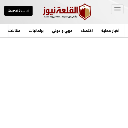
Togg
النسخة الكاملة
navig
أخبار محلية
اقتصاد
عربي و دولي
برلمانيات
مقالات