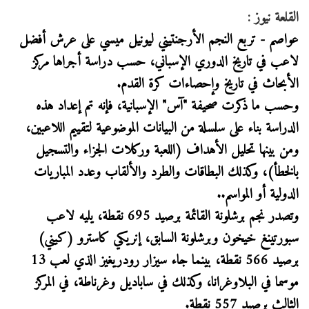
القلعة نيوز :
عواصم - تربع النجم الأرجنتيني ليونيل ميسي على عرش أفضل
لاعب في تاريخ الدوري الإسباني، حسب دراسة أجراها مركز
الأبحاث في تاريخ وإحصاءات كرة القدم.
وحسب ما ذكرت صحيفة "آس" الإسبانية، فإنه تم إعداد هذه
الدراسة بناء على سلسلة من البيانات الموضوعية لتقييم اللاعبين،
ومن بينها تحليل الأهداف (اللعبة وركلات الجزاء والتسجيل
بالخطأ)، وكذلك البطاقات والطرد والألقاب وعدد المباريات
الدولية أو المواسم..
وتصدر نجم برشلونة القائمة برصيد 695 نقطة، يليه لاعب
سبورتينغ خيخون وبرشلونة السابق، إنريكي كاسترو (كيني)
برصيد 566 نقطة، بينما جاء سيزار رودريغيز الذي لعب 13
موسما في البلاوغرانا، وكذلك في ساباديل وغرناطة، في المركز
الثالث برصيد 557 نقطة.