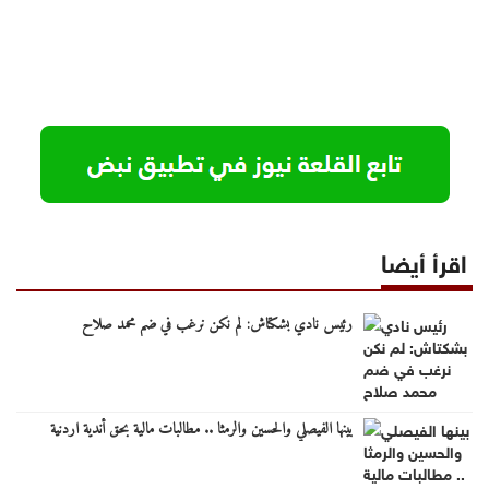
اقرأ أيضا
رئيس نادي بشكتاش: لم نكن نرغب في ضم محمد صلاح
بينها الفيصلي والحسين والرمثا .. مطالبات مالية بحق أندية اردنية