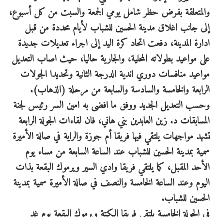
والمتعلقة بفرض حظر شامل يومي الجمعة والسبت من كل أسبوع،
إلى جانب اغلاق مدينة الحسين للشباب لأيام محددة من قبل
ادارة المدينة، دفعت اتحاد كرة اليد إلى اجراء تعديلات جديدة
على مواعيد بطولاته المحلية، والجارية حاليا، حيث اصاب التعديل
مواعيد منافسات دوري اندية الدرجة الثانية وتحديدا الجولات
الرابعة والخامسة والسادسة والسابعة من مرحلة (الذهاب).
وحسب التعديل الجديد ووفق ما افضى به امين السر رئيس لجنة
المسابقات د. زين العابدين بني هاني، فان لقاءات الجولة الرابعة
تشهد مواجهات يلتقي فيها فريقا أم جوزة والراية في صالة الأميرة
سمية بمدينة الحسين للشباب عند الساعة السابعة من مساء يوم
الأحد المقبل، كما يلتقي فريقا وادي السير ويرموك البقعة بذات
اليوم وعند الساعة الخامسة والنصف في صالة الأميرة سمية بمدينة
الحسين للشباب.
في الجولة الخامسة يلتقي فريقا الكتة ويرموك البقعة يوم غد