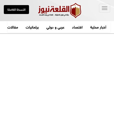
Togg
النسخة الكاملة
navig
أخبار محلية
اقتصاد
عربي و دولي
برلمانيات
مقالات