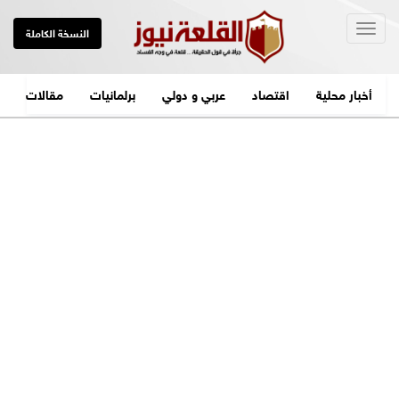
Togg
النسخة الكاملة
navig
أخبار محلية
اقتصاد
عربي و دولي
برلمانيات
مقالات