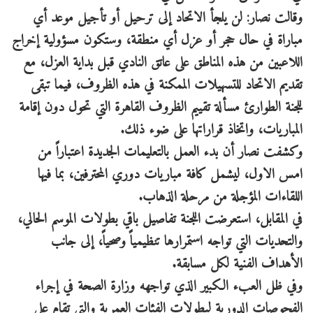
وقالت نصار: لن يلجأ الاتحاد إلى ترحيل أو تأجيل موعد أي
مباراة في حال حجر أو عزل أي منطقة، وستكون مسؤولية إخراج
اللاعبين من هذه المناطق على عاتق النادي قبل بداية العزل، مع
تقديم الاتحاد للتسهيلات الممكنة في هذه الظروف، فيما تبقى
للجنة الطوارئ مسألة تقييم الظروف القاهرة التي تحول دون إقامة
المباريات، واتخاذ قراراتها على ضوء ذلك.
وكشفت نصار أن بدء العمل بالتعليمات الجديدة اعتباراً من
امس الاول، ليشمل كافة مباريات دوري المحترفين، بما فيها
اللقاءات المؤجلة من مرحلة الذهاب.
في المقابل، استعرضت اللجنة تفاصيل باقي بطولات الموسم الحالي،
والتحديات التي تواجه استمرارها تنظيمياً وصحياً، إلى جانب
الأهداف الفنية لكل مسابقة.
وفي ظل العبء الكبير الذي تواجهه وزارة الصحة في إجراء
الفحوصات الدورية لبطولات الفئات العمرية والتي تقام على