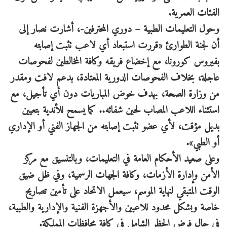
الفئات العمرية.
وحول التعليمات الطبية – دوري المحترفين-، أشارت نصار إلى
أن لجنة الطوارئ «قررت استبعاد أي لاعب تثبت إصابته
بفيروس كورونا، مع إخضاع فريقه وكافة المخالطين لفحوصات
عاجلة، بخلاف الفحوصات الدورية المعتادة، بدعم لافت ومقدر
من وزارة الصحة، بهدف خوض المباريات دون أي تأجيل، مع
استثناء اللاعب المصاب لحين شفائه.. كما يسمح للأندية بتعيين
بديل مؤقت، لأي عضو تثبت إصابته من الجهاز الفني أو الإداري
أو الطبي».
وعلى صعيد الأحكام العامة في التعليمات، وبالتنسيق مع مركز
الأمن وإدارة الأزمات، وكافة الجهات الرسمية، وفي ظل ضيق
الوقت المتبقي لنهاية الموسم، سيعمل الاتحاد على تأمين تصاريح
خاصة وبشكل محدود للاعبين والأجهزة الفنية والإدارية والطبية،
في حال فرض الحظر الشامل في كافة محافظات المملكة.