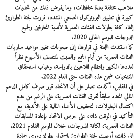
ملاعب مختلفة بعدة محافظات، وما يفرض ذلك من تحديات
كبيرة في تطبيق البروتوكول الصحي المشدد، قررت لجنة الطوارئ
إلغاء كافة بطولات الفئات العمرية لأندية المحترفين ولجميع
الدرجات للموسم الحالي 2020.
كما استندت اللجنة في قرارها، إلى صعوبات تغيير مواعيد مباريات
الفئات العمرية من أيام الجمع والسبت لمنتصف الأسبوع نظراً
لعددها الكبير وانتظام اللاعبين بالدراسة، وغياب استحقاق
المنتخبات ضمن هذه الفئات حتى العام 2022.
في المقابل، أكدت نصار على أن الاتحاد قرر صرف كامل الدعم
المالي المحدد سابقاً لفرق الفئات العمرية، على الرغم من عدم
اكتمال البطولات، لتخفيف الأعباء المالية على الأندية، مع
التأكيد في الوقت ذاته، على حرص الاتحاد بإعادة المسابقات
الفئات العمرية، لكافة الدرجات، خلال الموسم القادم 2021.
إلى ذلك، أوصت لجنة الطوارئ باستمرار بطولة دوري حمادة