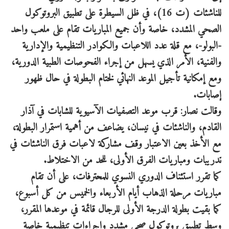
للناشئات (ت 16)، في ظل السيطرة على تطبيق البروتوكول
الصحي المشدد، خاصة وأن جميع المباريات تقام على ملعب واحد
-البولو-، مع قلة عدد اللاعبات والكوادر التنظيمية والإدارية
والفنية، الأمر الذي يسهل من إجراء الفحوصات الطبية الدورية،
ومع إمكانية تأجيل الموعد النهائي لختام البطولة في حال ظهور
إصابات.
وقالت نصار: قرب موعد التصفيات الآسيوية للشابات في آذار
القادم، والناشئات في نيسان، يضاعف من أهمية استمرار البطولة،
مع الأخذ بعين الاعتبار وقف مشاركة لاعبات فرق الناشئات في
تدريبات ومباريات الفرق الأولى، للحد من الاختلاط.
كما تقرر استئناف الدوري النسوي للمحترفات، على أن تقام
مباريات مرحلة الذهاب أيام الأربعاء والخميس من كل أسبوع،
كما بقيت بطولة الدرجة الأولى للرجال قائمة في موعدها المقرر،
وسط تطبيق بروتوكول صحي مشدد وإجراءات تنظيمية خاصة