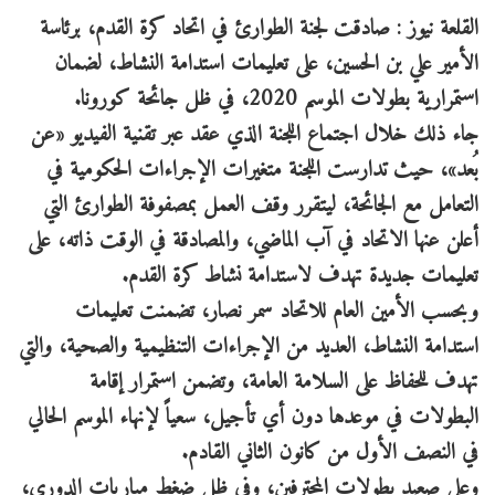
القلعة نيوز : صادقت لجنة الطوارئ في اتحاد كرة القدم، برئاسة
الأمير علي بن الحسين، على تعليمات استدامة النشاط، لضمان
استمرارية بطولات الموسم 2020، في ظل جائحة كورونا.
جاء ذلك خلال اجتماع اللجنة الذي عقد عبر تقنية الفيديو «عن
بُعد»، حيث تدارست اللجنة متغيرات الإجراءات الحكومية في
التعامل مع الجائحة، ليتقرر وقف العمل بمصفوفة الطوارئ التي
أعلن عنها الاتحاد في آب الماضي، والمصادقة في الوقت ذاته، على
تعليمات جديدة تهدف لاستدامة نشاط كرة القدم.
وبحسب الأمين العام للاتحاد سمر نصار، تضمنت تعليمات
استدامة النشاط، العديد من الإجراءات التنظيمية والصحية، والتي
تهدف للحفاظ على السلامة العامة، وتضمن استمرار إقامة
البطولات في موعدها دون أي تأجيل، سعياً لإنهاء الموسم الحالي
في النصف الأول من كانون الثاني القادم.
وعلى صعيد بطولات المحترفين، وفي ظل ضغط مباريات الدوري،