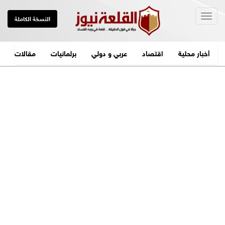
Togg
النسخة الكاملة
navig
أخبار محلية
اقتصاد
عربي و دولي
برلمانيات
مقالات