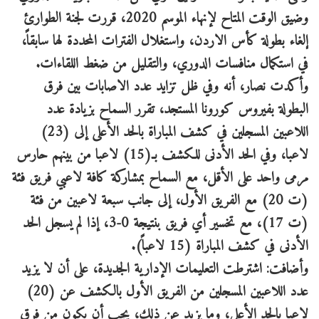
وضيق الوقت المتاح لإنهاء الموسم 2020، قررت لجنة الطوارئ
إلغاء بطولة كأس الاردن، واستغلال الفترات المحددة لها سابقاً،
في استكمال منافسات الدوري، والتقليل من ضغط اللقاءات.
وأكدت نصار، أنه وفي ظل تزايد عدد الاصابات بين فرق
البطولة بفيروس كورونا المستجد، تقرر السماح بزيادة عدد
اللاعبين المسجلين في كشف المباراة بالحد الأعلى إلى (23)
لاعبا، وفي الحد الأدنى للكشف بـ(15) لاعبا من بينهم حارس
مرمى واحد على الأقل، مع السماح بمشاركة كافة لاعبي فريق فئة
(ت 20) مع الفريق الأول، إلى جانب سبعة لاعبين من فئة
(ت 17)، مع تخسير أي فريق بنتيجة 0-3، إذا لم يسجل الحد
الأدنى في كشف المباراة (15 لاعباً).
وأضافت: اشترطت التعليمات الإدارية الجديدة، على أن لا يزيد
عدد اللاعبين المسجلين من الفريق الأول بالكشف عن (20)
لاعبا بالحد الأعلى، وما يزيد عن ذلك، يجب أن يكون من فرق