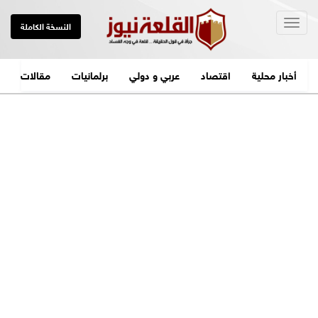
Togg
النسخة الكاملة
navig
أخبار محلية
اقتصاد
عربي و دولي
برلمانيات
مقالات