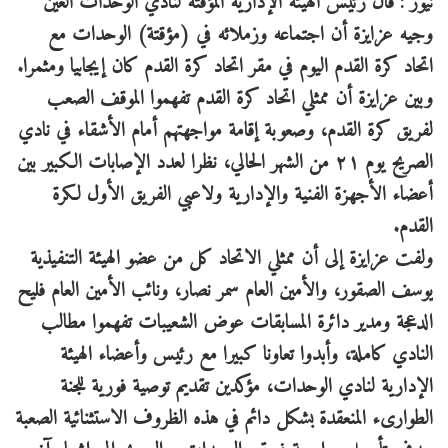
نيوز : قال رئيس الهيئة الإدارية المؤقتة لنادي الوحدات العين
وجيه عزايزة أن اجتماعه وزملائه في (مؤقتة) الوحدات مع
اتحاد كرة القدم اليوم في مقر اتحاد كرة القدم كان إيجابيا ومثمرا.
وبين عزايزة أن ممثلي اتحاد كرة القدم تفهموا الموقف الصعب
لفريق كرة القدم، وصعوبة إقامة مواجهتهم أمام الأشقاء في نادي
الصريح يوم ٢١ من الشهر الحالي، نظرا لعدد الإصابات الكبير بين
أعضاء الأجهزة الفنية والإدارية ولاعبي الفريق الأول لكرة
القدم.
ولفت عزايزة إلى أن ممثلي الاتحاد كل من عضو الهيئة التنفيذية
يوسف الصقور، والأمين العام سمر نصار، ونائب الأمين العام فليح
الدعجة ومدير دائرة المسابقات عوض الشعيبات تفهموا مطالب
النادي كاملة، وأبدوا تعاونا كبيرا مع رئيس وأعضاء الهيئة
الإدارية لنادي الوحدات، مؤكدين تقديم توصية فورية للجنة
الطوارىء المنعقدة بشكل دائم في هذه الظروف الاستثنائية الصعبة