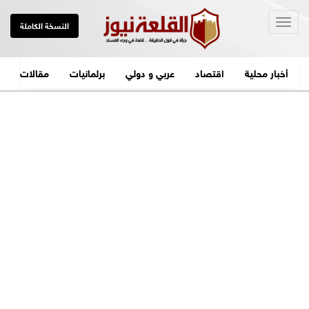
Togg
النسخة الكاملة
navig
أخبار محلية
اقتصاد
عربي و دولي
برلمانيات
مقالات