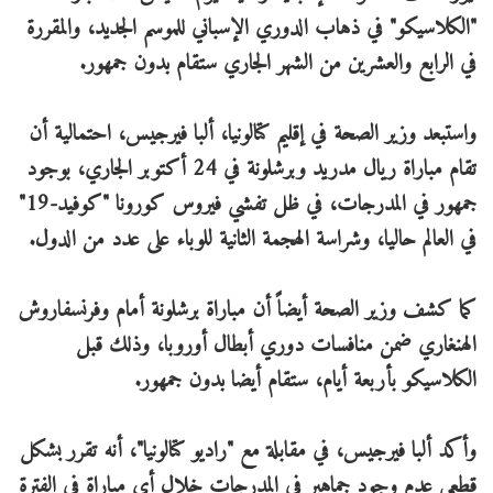
"الكلاسيكو" في ذهاب الدوري الإسباني للموسم الجديد، والمقررة
في الرابع والعشرين من الشهر الجاري ستقام بدون جمهور.
واستبعد وزير الصحة في إقليم كتالونيا، ألبا فيرجيس، احتمالية أن
تقام مباراة ريال مدريد وبرشلونة في 24 أكتوبر الجاري، بوجود
جمهور في المدرجات، في ظل تفشي فيروس كورونا "كوفيد-19"
في العالم حاليا، وشراسة الهجمة الثانية للوباء على عدد من الدول.
كما كشف وزير الصحة أيضاً أن مباراة برشلونة أمام وفرنسفاروش
الهنغاري ضمن منافسات دوري أبطال أوروبا، وذلك قبل
الكلاسيكو بأربعة أيام، ستقام أيضا بدون جمهور.
وأكد ألبا فيرجيس، في مقابلة مع "راديو كتالونيا"، أنه تقرر بشكل
قطعي عدم وجود جماهير في المدرجات خلال أي مباراة في الفترة