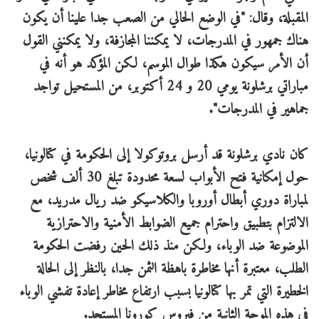
المقبلة، وقال: "في الوضع الحالي من الصعب جدا علينا أن يكون
هناك جمهور في المدرجات، لا يمكننا المجازفة، ولا يمكنني القول
أن الأمر سيكون هكذا طوال الموسم، لكن المؤكد هو أنه في
مباراتي برشلونة يومي 20 و 24 أكتوبر، من المستحيل تواجد
جماهير في المدرجات".
كان نادي برشلونة قد أرسل بروتوكولا إلى الحكومة في كتالونيا،
حول إمكانية فتح الأبواب لسعة محدودة تبلغ 30 ألف شخص
لمباراة دوري أبطال أوروبا والكلاسيكو ضد ريال مدريد، مع
الالتزام بتطبيق واحترام جميع الضوابط الأمنية والاحترازية
الموضوعة ضد الوباء، ولكن منذ ذلك الحين رفضت الحكومة
الطلب، معتبرة أنها مخاطرة باهظة الثمن جدا، بالنظر إلى الحالة
الخطيرة التي تمر بها كتالونيا بسبب ارتفاع مخاطر إعادة تفشي الوباء
في هذه الموجة الثانية من فيروس كورونا المستجد.