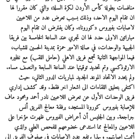
منافسات بطولة كأس الأردن لكرة السلة، والتي كان مقررا لها
ان تقام اليوم الاحد، وذلك بسبب تعرض عدد من اللاعبين
لاصابات بفيروس «كورونا». وكان يفترض ان تقام اليوم
مباراتين الاولى حدد لها ان تجري عند الساعة الخامسة بين فريقا
الجبيهة والوحدات، في صالة الامير حمزة بمدينة الحسين للشباب،
فيما المواجهة الثانية تجمع فريق الاهلي (حامل اللقب) مع نظيره
الارثوذكسي وتم تحديد توقيتها عند الساعة السابعة والنصف مساء.
ولم يحدد الاتحاد الموعد الجديد لمباريات الدور الثاني، حيث
اكتفى بتعليق اللقاءات الى اشعار اخر فقط. وقد كشف إداري
فريق الوحدات الأول عن تعرض اللاعبين نادر أحمد ومحمود ماف
للإصابة بفيروس كورونا المستجد، برفقة معالج الفريق أنس
جراجعة. وبين الجليس أن أعراض الفيروس ظهرت مؤخرا على
اللاعبين والمعالج مما استدعى خضوعهم للفحص الطبي والذي
أثبت إصابتهم. وبهذا يرتفع عدد الإصابات في صفوف الفريق إلى