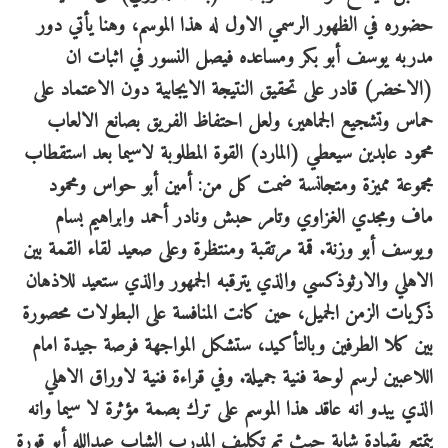
حضوره في الظهور الرسمي الاول له هذا الموسم، وهنا يأتي دور
مدربه يوسف أبو بكر ومساعده فيصل النسور في اثبات ان
(الاخضر) قادر على تحقيق النتيجة الايجابية دون الاعتماد على
حماس وتشجيع الجماهير، ولعل احتفاظ الفريق بصانع الالعاب
محمود عابدين سيعطي (المارد) القوة المطلوبة لاسيما بعد استقطاب
مجموعة مميزة ومتجانسة ضمت كل من: أمين أبو حواس ومحمود
ماف ومجدي الغزاوي وتامر حبش ونادر أحمد وابراهيم بسام
ويوسف أبو وزنة. قمة مرتقبة ومنتظرة وعلى صعيد لقاء القمة بين
الاهلي والارثوذكسي والذي يترقبه الجمهور والذي ستعيد للاذهان
ذكريات الزمن الجميل، حين كانت المنافسة على البطولات محصورة
بين كلا الطرفين وبالتأكيد، ستشكل المواجهة فرصة جيدة امام
اللاعبين لرسم لوحة فنية جميلة. وفي قراءة فنية لاوراق الاهلي
الذي يبدو انه عاقد هذا الموسم على ترك بصمة مؤثرة لا سيما وانه
يتمتع بقيادة شابة حيث تم تكليف المدرب الشاب عبدالله أبو قورة