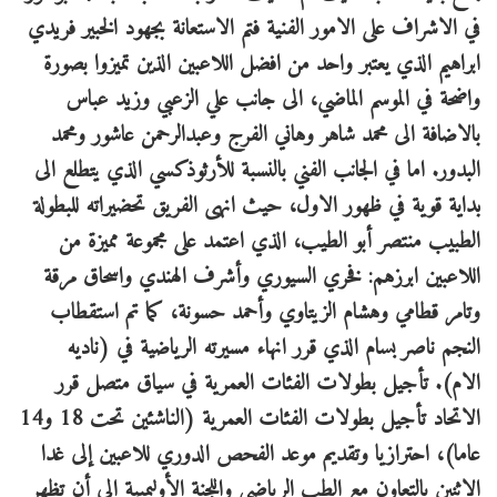
في الاشراف على الامور الفنية فتم الاستعانة بجهود الخبير فريدي
ابراهيم الذي يعتبر واحد من افضل اللاعبين الذين تميزوا بصورة
واضحة في الموسم الماضي، الى جانب علي الزعبي وزيد عباس
بالاضافة الى محمد شاهر وهاني الفرج وعبدالرحمن عاشور ومحمد
البدور. اما في الجانب الفني بالنسبة للأرثوذكسي الذي يتطلع الى
بداية قوية في ظهور الاول، حيث انهى الفريق تحضيراته للبطولة
الطبيب منتصر أبو الطيب، الذي اعتمد على مجموعة مميزة من
اللاعبين ابرزهم: فخري السيوري وأشرف الهندي واسحاق مرقة
وتامر قطامي وهشام الزيتاوي وأحمد حسونة، كما تم استقطاب
النجم ناصر بسام الذي قرر انهاء مسيرته الرياضية في (ناديه
الام). تأجيل بطولات الفئات العمرية في سياق متصل قرر
الاتحاد تأجيل بطولات الفئات العمرية (الناشئين تحت 18 و14
عاما)، احترازيا وتقديم موعد الفحص الدوري للاعبين إلى غدا
الإثنين بالتعاون مع الطب الرياضي واللجنة الأوليمبية الى أن تظهر