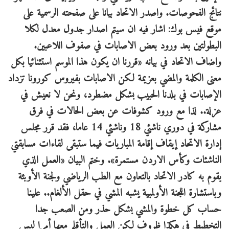
نتائج الفحوصات. واصدر الاتحاد بيانا على صفحته الرسمية على
موقع فيس بوك: اشار فيه ان سيتم اصدار جدول معدل لكلا
البطولتين بعد ورود بعض الاصابات في صفوف اللاعبين.
واضاف الاتحاد في بيانه «قررنا ان يكون هذا الموسم استثنائيا بكل
معنى الكلمة والمضي بعزيمة لكن الاصابات بفيروس كورونا تزداد
الإصابات في بلدنا الحبيب بشكل مضطرد، ونحن لا نعيش في
عزلة.. لذا مع ورود كشوفات عن بعض الحالات في فرق
مشاركة في دوري ناشئي 18 وناشئي 14 عاما، فقد قرر مجلس
إدارة الاتحاد إيقاف إقامة المباريات فيما ستبقى لقاءات مسابقتي
الناشئات وكأس الاردن مستمرة». وختم البيان «العمل الذي
يقوم به كادر الاتحاد بالتعاون مع الطب الرياضي ولجنة الأوبئة
وباستشارة اللجنة الأولمبية يشبه المشي في حقل الألغام.. علينا
حساب كل خطوة والمشي بشكل حذر ومن الصعب جدا
التخطيط في هكذا ظروف لكن العمل والتأقلم معها أمرا ليس