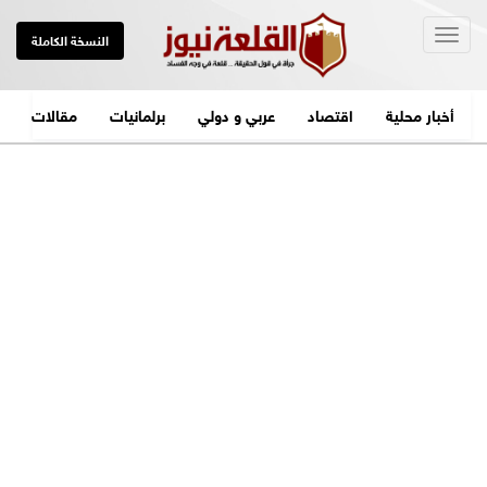
Togg
النسخة الكاملة
navig
أخبار محلية
اقتصاد
عربي و دولي
برلمانيات
مقالات