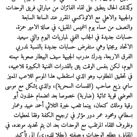
وكذلك الحال ينطبق على لقاء الفائزان من مباراتي فريق الوحدات
والجبيهة والاهلي مع الاثوذكسي المقرر عند الساعة السابعة
والنصف من مساء يوم الخميس المقبل، في صالة الامير حمزة.
حسابات جديدة في الجانب الفني لمباريات اليوم والتي سيعيد
الاتحاد برمجتها وهي ستفرض حسابات جديدة بالنسبة لمدربي
الفرق الاربعة. يدرك مدرب الجبيهة سيف البيطار صعوبة مهمته
اليوم، لكن بنفس الوقت يثق بالقدرات الفنية الكبيرة للاعبيه،
في تحقيق المطلوب وهو الذي استقطب هذا الموسم اللاعب المميز
سامي بزيع صاحب (اللمسات السحرية)، والذي يشكل مع موسى
العوضي قوية ثنائية (ضاربة) خصوصا بعد انضمام خلدون أبو
رقية ومالك كنعان، بينما تلعب خبرة الثلاثي أحمد عبيد وعمار
بسطامي ومحمود عمر دور مؤثر في ترجيح الكفة وفقا لمعطيات
وظروف اللقاء المرتقب مع الوحدات بعد ان يتم تحديد موعده. في
المقابل، يتطلع الوحدات وبصفته (بطلا للدوري) الى تأكيد