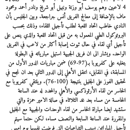
4 لاعبين وهم يوسف أبو وزنة ونبيل أبو شريخ ونادر أحمد ومحمود
ماف بالإضافة إلى معالج الفريق أنس جراجعة. وبين الجليس بأن
النادي خاطب اتحاد اللعبة لطلب تأجيل اللقاء، وذلك بحسب
البروتوكول الطبي المعمول به من قبل اتحاد اللعبة والذي ينص على
تأجيل أي لقاء في حال ثبوت إصابة أكثر من لاعب في الفريق
الواحد. ويشار الى ان فريق الجبيهة استهل مبارياته في البطولة
بتغلبه على كفريوبا بـ(97-69) ضمن مباريات الدور الأول من
المسابقة، في المقابل، انتقل الأهلي إلى الدور الثاني بعد ان نجح في
تحقيق الفوز على الجليل بنتيجة (100-76). ويلتقي كفريوبا مع
الخاسر من لقاء الأرثوذكسي والأهلي والمحدد له عند الساعة
الخامسة من مساء بعد غد الثلاثاء في صالة الامير حمزة والتي
ستشهد ايضا مباراة الخاسر من لقاء الوحدات والجبيهة مع الجليل
والمقررة عند الساعة السابعة والنصف مساء، لكن حتما سيتم
تأجيل المباراتين بسبب التداعيات التي فرضت نفسها يوم امس