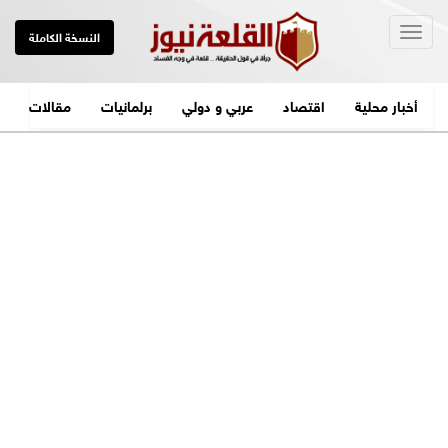
Togg
النسخة الكاملة
navig
أخبار محلية
اقتصاد
عربي و دولي
برلمانيات
مقالات