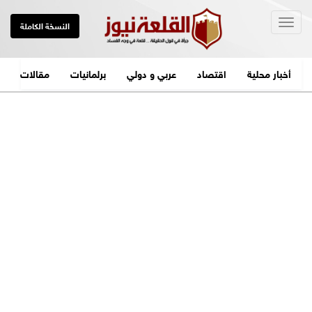
Togg
النسخة الكاملة
navig
أخبار محلية
اقتصاد
عربي و دولي
برلمانيات
مقالات