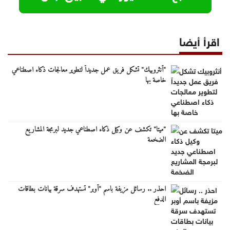
اقرأ أيضا
"أنثروبيك" تشكل فريق عمل جديداً لتطوير معالجات ذكاء اصطناعي
خاصة بها
"ميتا" تكشف عن وكيل ذكاء اصطناعي جديد لبرمجة المشاريع
الضخمة
احذر .. رسائل مزيفة باسم "أوبر" تستهدف سرقة بيانات بطاقات
الدفع