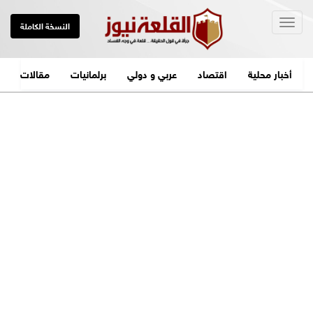
Togg
النسخة الكاملة
navig
أخبار محلية
اقتصاد
عربي و دولي
برلمانيات
مقالات