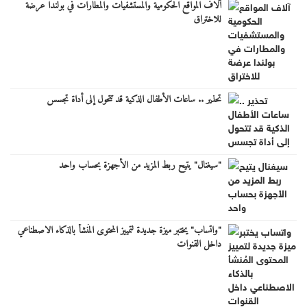
آلاف المواقع الحكومية والمستشفيات والمطارات في بولندا عرضة
للاختراق
تحذير .. ساعات الأطفال الذكية قد تتحول إلى أداة تجسس
"سيغنال" يتيح ربط المزيد من الأجهزة بحساب واحد
"واتساب" يختبر ميزة جديدة لتمييز المحتوى المُنشأ بالذكاء الاصطناعي
داخل القنوات