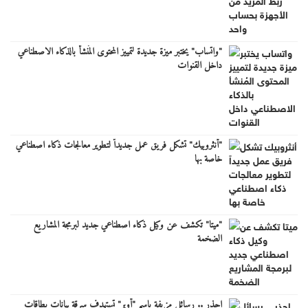
"واتساب" يختبر ميزة جديدة لتمييز المحتوى المُنشأ بالذكاء الاصطناعي
داخل القنوات
"أنثروبيك" تشكل فريق عمل جديداً لتطوير معالجات ذكاء اصطناعي
خاصة بها
"ميتا" تكشف عن وكيل ذكاء اصطناعي جديد لبرمجة المشاريع
الضخمة
احذر .. رسائل مزيفة باسم "أوبر" تستهدف سرقة بيانات بطاقات