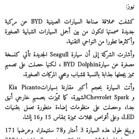
نيوز:
كشفت عملاقة صناعة السيارات الصينية
BYD
عن مركبة
جديدة صممتها لتكون من بين أجمل السيارات الشبابية الصغيرة
وأكثرها تطورا من النواحي التقنية
.
وأشارت الشركة إلى أن سيارة
Seagull
الجديدة تأتي كنسخة
مصغرة عن سيارة
BYD Dolphin
، لكنها حصلت على تصميم
مميز يجعلها جذابة بالنسبة للشباب ومحبي المركبات الصغيرة
.
وأتت السيارة
بحجم أكبر مقارنة بسيارات
Kia Picanto
و
Chevrolet Spark
الشهيرة، كما تميّزت بتصميم خارجي أنيق
جدا، وحصلت على منظومات إضاءة متطورة تعمل بتقنيات
LED
، وعلى أقراص عجلات مميزة بمقاس 15 و16 إنشا
.
ويبلغ طول هذه السيارة 3 أمتار و78 سنتيمترا، وعرضها 171