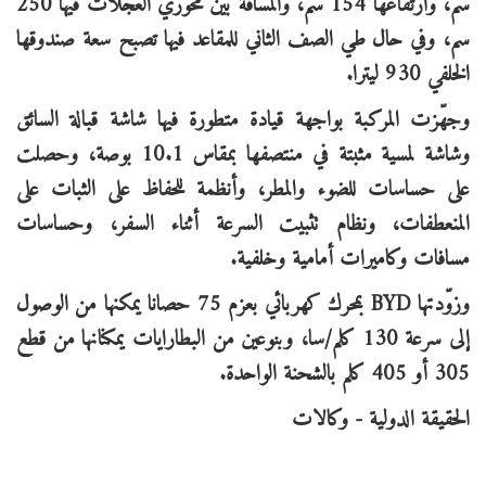
سم، وارتفاعها 154 سم، والمسافة بين محوري العجلات فيها 250
سم، وفي حال طي الصف الثاني للمقاعد فيها تصبح سعة صندوقها
الخلفي 930 ليترا
.
وجهّزت المركبة بواجهة قيادة متطورة فيها شاشة قبالة السائق
وشاشة لمسية مثبتة في منتصفها بمقاس 10.1 بوصة، وحصلت
على حساسات للضوء والمطر، وأنظمة للحفاظ على الثبات على
المنعطفات، ونظام تثبيت السرعة أثناء السفر، وحساسات
مسافات وكاميرات أمامية وخلفية
.
وزوّدتها
BYD
بمحرك كهربائي بعزم 75 حصانا يمكنها من الوصول
إلى سرعة 130 كلم/سا، وبنوعين من البطارايات يمكنانها من قطع
305 أو 405 كلم بالشحنة الواحدة
.
الحقيقة الدولية - وكالات