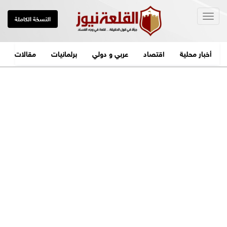
Togg
النسخة الكاملة
navig
أخبار محلية
اقتصاد
عربي و دولي
برلمانيات
مقالات