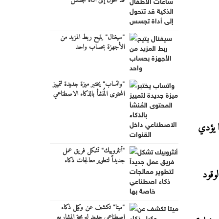
قد تتحول إلى أداة تجسس
"سيغنال" يتيح ربط المزيد من
الأجهزة بحساب واحد
"واتساب" يختبر ميزة جديدة لتمييز
المحتوى المُنشأ بالذكاء الاصطناعي
داخل القنوات
 يؤدي
"أنثروبيك" تشكل فريق عمل
جديداً لتطوير معالجات ذكاء
اصطناعي خاصة بها
وقود
"ميتا" تكشف عن وكيل ذكاء
اصطناعي جديد لبرمجة المشاريع