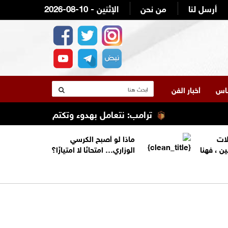
أرسل لنا
من نحن
2026-08-10 - الإثنين
لناس
أخبار الفن
ترامب: نتعامل بهدوء وتكتم مع إيران
ترا
لات
ماذا لو أصبح الكرسي
ين ، فهنا
الوزاري… امتحانًا لا امتيازًا؟