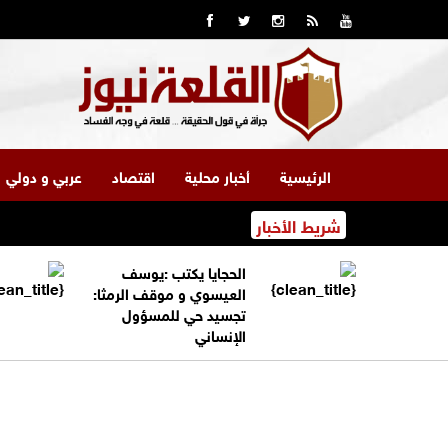
الرئيسية
أخبار محلية
اقتصاد
عربي و دولي
شريط الأخبار
الحجايا يكتب :يوسف
العيسوي و موقف الرمثا:
تجسيد حي للمسؤول
الإنساني