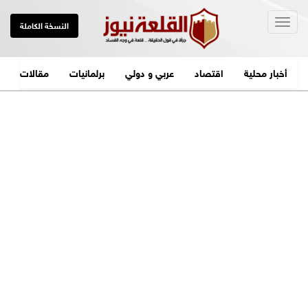
Togg
النسخة الكاملة
navig
أخبار محلية
اقتصاد
عربي و دولي
برلمانيات
مقالات