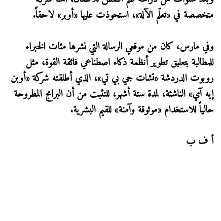
متخصصة في «تعلّم الآلة»، استحوذت عليها «أوبر» لاحقاً.
وفي مارس، كان من موقعي الرسالة التي نشرها مئات الخبراء
للمطالبة بتعليق تطوير أنظمة ذكاء اصطناعي فائقة القوة، مثل
روبوت الدردشة «تشات جي بي تي»، الذي أطلقته شركة «أوبن
إيه آي» الناشئة، لمدة ستة أشهر، للتثبت من أن البرامج المطروحة
حالياً للاستخدام «موثوقة وآمنة» للقيم البشرية.
أ ف ب