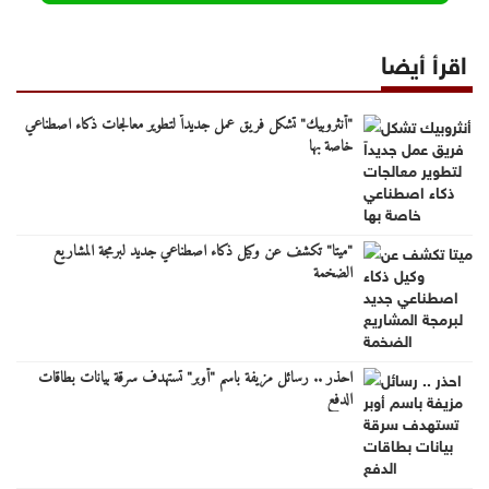
اقرأ أيضا
"أنثروبيك" تشكل فريق عمل جديداً لتطوير معالجات ذكاء اصطناعي
خاصة بها
"ميتا" تكشف عن وكيل ذكاء اصطناعي جديد لبرمجة المشاريع
الضخمة
احذر .. رسائل مزيفة باسم "أوبر" تستهدف سرقة بيانات بطاقات
الدفع