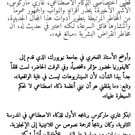
قضى اختصاصي الذكاء الاصطناعي، غاري ماركوس،
الأشهر الأخيرة، يحذّر أقرانه والنواب والجمهور عموماً
من المخاطر المرتبطة بتطوير أدوات هذا المجال الجديدة،
وانتشارها فائق السرعة، لكنه اعتبر في حديث له، أن
مخاطر انقراض البشرية «مبالغ فيه».
وأوضح الأستاذ الفخري في جامعة نيويورك، الذي قدم إلى
كاليفورنيا لحضور مؤتمر «شخصياً، وفي الوقت الحاضر، لست قلقاً
جداً بهذا الشأن، لأن السيناريوهات ليست في غاية الواقعية».
وتابع: «ما يقلقني هو أن نبني أنظمة ذكاء اصطناعي لا نحكم
السيطرة عليها».
ابتكر غاري ماركوس برنامجه الأول للذكاء الاصطناعي في المدرسة
الثانوية، وكان برنامجاً لترجمة نصوص من اللاتينية إلى الإنجليزية.
وبعد سنوات من دراسة علم النفس للأطفال، أنشأ شركة