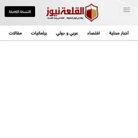
Togg
النسخة الكاملة
navig
أخبار محلية
اقتصاد
عربي و دولي
برلمانيات
مقالات