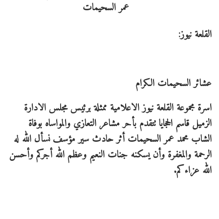
القلعة نيوز:
عشائر السحيمات الكرام
اسرة مجموعة القلعة نيوز الاعلامية ممثلة برئيس مجلس الادارة
الزميل قاسم الحجايا تتقدم بأحر مشاعر التعازي والمواساه بوفاة
الشاب محمد عمر السحيمات أثر حادث سير مؤسف نسأل الله له
الرحمة والمغفرة وأن يسكنه جنات النعيم وعظم الله أجركم وأحسن
الله عزاءكم.