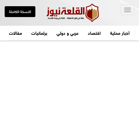
Togg
النسخة الكاملة
navig
أخبار محلية
اقتصاد
عربي و دولي
برلمانيات
مقالات