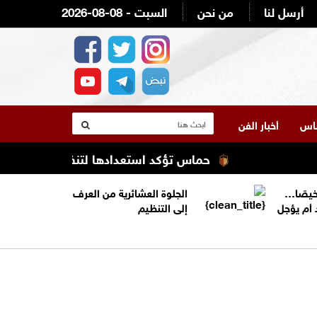
أرسل لنا
من نحن
2026-08-08 - السبت
لناس
أخبار الفن
حماس تؤكد استعدادها لتنفيذ اتفاق غزة شرط ال
خيصًا…
الجلوة العشائرية من العرف
 أم يؤجل
إلى التنظيم