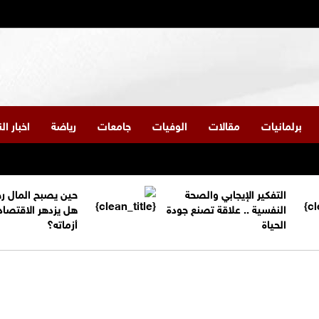
برلمانيات
مقالات
الوفيات
جامعات
رياضة
اخبار ا
التفكير الإيجابي والصحة
حين يصبح المال ر
النفسية .. علاقة تصنع جودة
هل يزدهر الاقتصاد
الحياة
أزماته؟