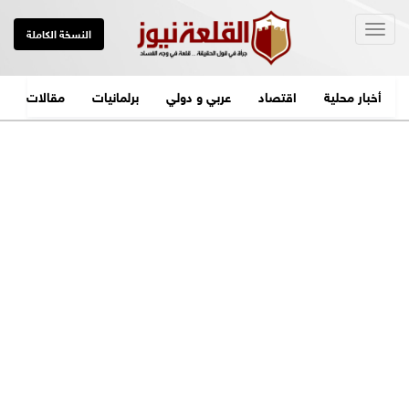
Togg
النسخة الكاملة
navig
أخبار محلية
اقتصاد
عربي و دولي
برلمانيات
مقالات