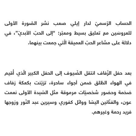
الحساب الرّسميّ لدار إيلي صعب نشر الصّورة الأولى
للعروسَين مع تعليق بسيط ومعبّر: "إلى الحبّ الأبديّ”، في
دلالة على مشاعر الحبّ العميقة الّتي جمعت بينهما.
بعد حفل الزّفاف انتقل الضّيوف إلى الحفل الكبير الّذي أُقيم
في الهواء الطّلق ضمن أجواء ساحرة، تزيّنت بكعكة زفاف
ضخمة وحضور شخصيّات مرموقة مثل السّيدة الأولى نعمت
عون، والفنّانين اليسّا ووائل كفوري وسيرين عبد النّور وزوجها
فريد رحمة وغيرهم.