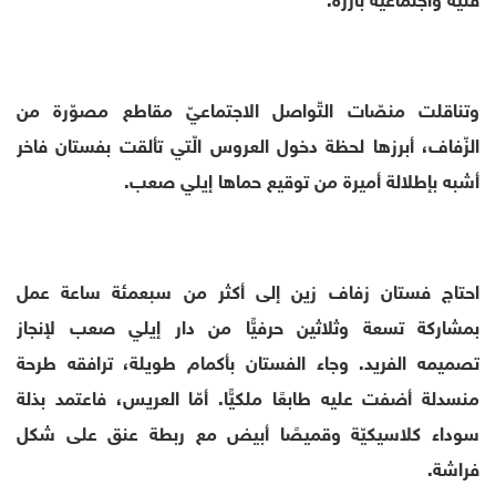
وتناقلت منصّات التّواصل الاجتماعيّ مقاطع مصوّرة من
الزّفاف، أبرزها لحظة دخول العروس الّتي تألقت بفستان فاخر
أشبه بإطلالة أميرة من توقيع حماها إيلي صعب.
احتاج فستان زفاف زين إلى أكثر من سبعمئة ساعة عمل
بمشاركة تسعة وثلاثين حرفيًّا من دار إيلي صعب لإنجاز
تصميمه الفريد. وجاء الفستان بأكمام طويلة، ترافقه طرحة
منسدلة أضفت عليه طابعًا ملكيًّا. أمّا العريس، فاعتمد بذلة
سوداء كلاسيكيّة وقميصًا أبيض مع ربطة عنق على شكل
فراشة.