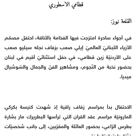
القلعة نيوز:
في أجواء ساحرة امتزجت فيها الفخامة بالأناقة، احتفل مصمّم
الأزياء اللبنانيّ العالميّ إيلي صعب بزفاف نجله سيليو صعب
على الأردنيّة زين قطامي، في حفل استثنائيّ أقيم في لبنان
بحضور نخبة من النّجوم، ومشاهير الفنّ والجمال والسّوشيال
ميديا.
الاحتفال بدأ بمراسم زفاف راقية إذ شهدت كنيسة بكركي
المارونيّة مراسم عقد القران التي ترأسها البطريرك مار بشارة
بطرس الرّاعي، بحضور العائلة والمقرّبين، إلى جانب شخصيّات
فنّيّة واجتماعيّة بارزة.