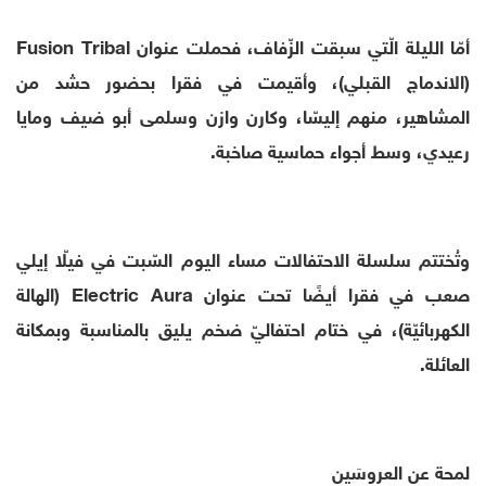
أمّا الليلة الّتي سبقت الزّفاف، فحملت عنوان Fusion Tribal
(الاندماج القبلي)، وأقيمت في فقرا بحضور حشد من
المشاهير، منهم إليسّا، وكارن وازن وسلمى أبو ضيف ومايا
رعيدي، وسط أجواء حماسية صاخبة.
وتُختتم سلسلة الاحتفالات مساء اليوم السّبت في فيلّا إيلي
صعب في فقرا أيضًا تحت عنوان Electric Aura (الهالة
الكهربائيّة)، في ختام احتفاليّ ضخم يليق بالمناسبة وبمكانة
العائلة.
لمحة عن العروسَين