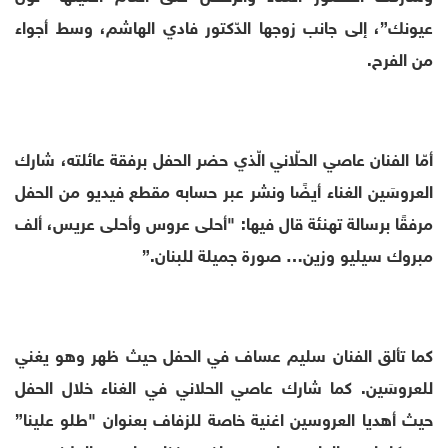
عيونك”، إلى جانب زوجها الدّكتور فادي الهاشم، وسط أجواء
من الفرح.
أمّا الفنان عاصي الحلّاني الّذي حضر الحفل برفقة عائلته، شارك
العروسَين الغناء أيضًا ونشر عبر حسابه مقطع فيديو من الحفل
مرفقًا برسالة تهنئة قال فيها: "أحلى عروس وأحلى عريس، ألف
مبروك سيليو وزين… صورة جميلة للبنان.”
كما تألق الفنان سليم عساف في الحفل حيث ظهر وهو يغني
للعروسَين. كما شارك عاصي الحلاني في الغناء خلال الحفل
حيث أهديا العروسين اغنية خاصة للزفاف بعنوان "طلو علينا”