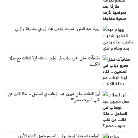
ريهام عبد الغفور: شعرت بالذنب تجاه زوجي بعد وفاة والدي
مفاجآت حفل عمرو دياب في العلمين .. غناء لولا البنات مع بطلة
الكليب
أبرز لقطات حفل شيرين عبد الوهاب في الساحل .. ماذا قالت عن
لقب "صوت مصر"؟
"صاحبة السعادة" إسعاد يونس: المسرح منحني البداية الأولى