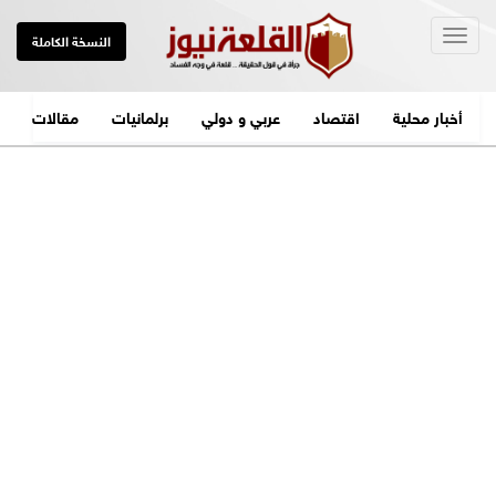
Togg
النسخة الكاملة
navig
أخبار محلية
اقتصاد
عربي و دولي
برلمانيات
مقالات