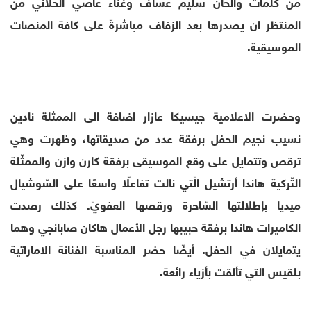
من كلمات والحان سليم عساف وغناء عاصي الحلاني من
المنتظر ان يصدرها بعد الزفاف مباشرةً على كافة المنصات
الموسيقية.
وحضرت الاعلامية جيسيكا عازار اضافة الى الممثلة نادين
نسيب نجيم الحفل برفقة عدد من صديقاتها، وظهرت وهي
ترقص وتتمايل على وقع الموسيقى برفقة كارن وازن والممثّلة
التّركية هاندا أرتشيل الّتي نالت تفاعلًا واسعًا على السّوشيال
ميديا بإطلالتها السّاحرة ورقصها العفويّ. كذلك رصدت
الكاميرات هاندا برفقة حبيبها رجل الأعمال هاكان صابانجي وهما
يتمايلان في الحفل. أيضًا حضر المناسبة الفنانة الاماراتية
بلقيس التي تألقت بأزياء رائعة.