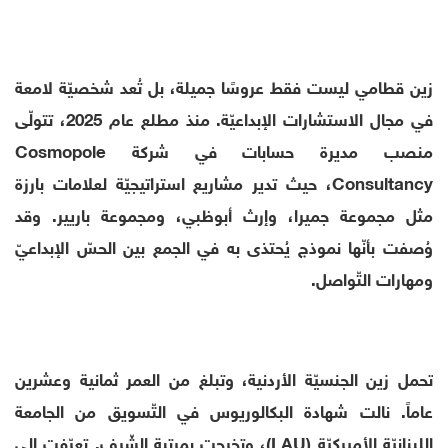
زين قطامي ليست فقط عروسًا جميلة، بل تُعد شخصيّة لامعة
في مجال الاستشارات الإبداعيّة. منذ مطلع عام 2025، تتولّى
منصب مديرة حسابات في شركة Cosmopole
Consultancy، حيث تدير مشاريع استراتيجيّة لعلامات بارزة
مثل مجموعة جميرا، وإرث أبوظبي، ومجموعة باريير. وقد
وُصفت بأنّها نموذج يُحتذى به في الجمع بين الحسّ الإبداعيّ
ومهارات التّواصل.
تحمل زين الجنسيّة الأردنية، وتبلغ من العمر ثمانية وعشرين
عاماً. نالت شهادة البكالوريوس في التّسويق من الجامعة
اللبنانيّة الأميركيّة (LAU)، وتخرجت بمرتبة الشّرف. تعرّفت إلى