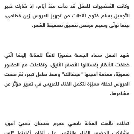
وكانت التّحضيرات للحفل قد بدأت منذ أيّام، إذ شارك خبير
التّجميل بسام فتوح لقطات من تجهيز العروس زين قطامي،
بينما تولّى وسيم مرقص تنسيق تصفيفة الشعر.
شهد الحفل مساء الجمعة حضورًا لافتًا للفنانة إليسّا الّتي
خطفت الأنظار بفستانها الأصفر الأنيق، وتفاعلت مع الحضور
بعفويّة، مقدّمة أغنيتها "عيشالك” وسط تفاعل كبير، ثمّ منحت
العروس لحظة مميّزة لتكمل الغناء للعريس في تعبير مؤثّر عن
مشاعرها.
كذلك، تألّقت الفنانة نانسي عجرم بفستان ذهبيّ أنيق،
وشاركت الحضور الغناء والرّقص على أنغام أغنيتها "لون