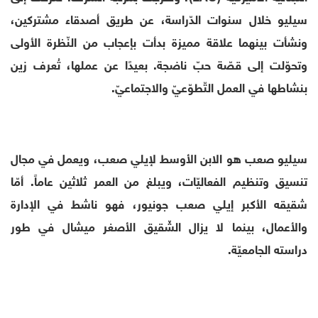
سيليو خلال سنوات الدّراسة، عن طريق أصدقاء مشتركين،
ونشأت بينهما علاقة مميزة بدأت بإعجاب من النّظرة الأولى
وتحوّلت إلى قصّة حبّ ناضجة. بعيدًا عن عملها، تُعرف زين
بنشاطها في العمل التّطوّعيّ والاجتماعيّ.
سيليو صعب هو الابن الأوسط لإيلي صعب، ويعمل في مجال
تنسيق وتنظيم الفعاليّات، ويبلغ من العمر ثلاثين عاماً. أمّا
شقيقه الأكبر إيلي صعب جونيور، فهو ناشط في الإدارة
والأعمال، بينما لا يزال الشّقيق الأصغر ميشال في طور
دراسته الجامعيّة.