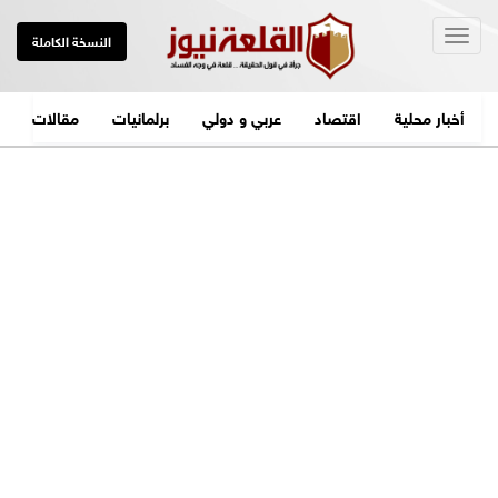
Togg
النسخة الكاملة
navig
أخبار محلية
اقتصاد
عربي و دولي
برلمانيات
مقالات