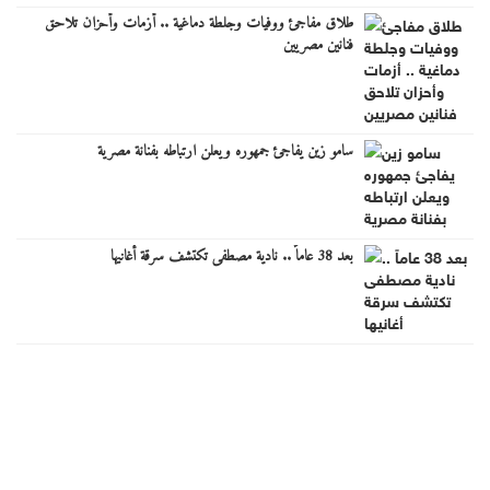
طلاق مفاجئ ووفيات وجلطة دماغية .. أزمات وأحزان تلاحق
فنانين مصريين
سامو زين يفاجئ جمهوره ويعلن ارتباطه بفنانة مصرية
بعد 38 عاماً .. نادية مصطفى تكتشف سرقة أغانيها