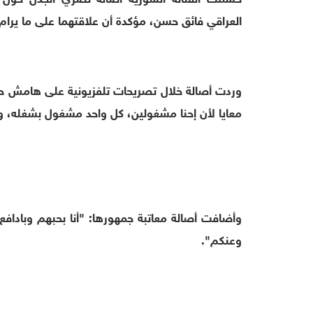
العراقي فائق حسن، مؤكدة أن علاقتهما على ما يرام.
وردت أصالة خلال تصريحات تلفزيونية على هامش ح
معايا لأن إحنا مشغولين، كل واحد مشغول بشغله، و
وأضافت أصالة معاتبة جمهورها: "أنا بحبهم وبادافع ع
وعنكم".