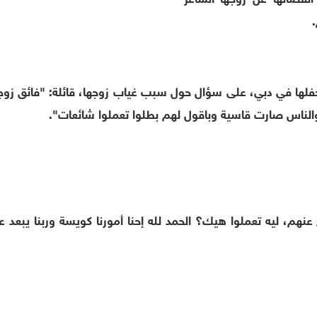
فلها في دبي، على سؤال حول سبب غياب زوجها، قائلة: "فائق ز
الناس صارت قاسية وباقول لهم بطلوا تعملوا شائعات".
نهم، ليه تعملوا هيك؟ الحمد لله إحنا أمورنا كويسة وربنا يبعد عن