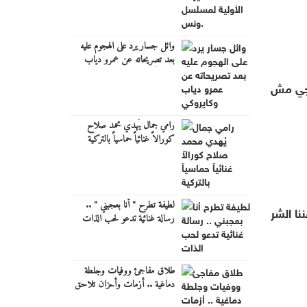
وائل جسار يرد على الهجوم عليه
بعد تصريحاته عن عمرو دياب
وكايروكي
وجي مش
رامي جمال يُهدي محمد صلاح
كورالاً غنائياً حماسياً بالتركية
لطيفة تطرح " أنا بعجبني " ..
نا الشر
رسالة غنائية تدعو لحب الذات
طلاق مفاجئ ووفيات وجلطة
دماغية .. أزمات وأحزان تلاحق
فنانين مصريين