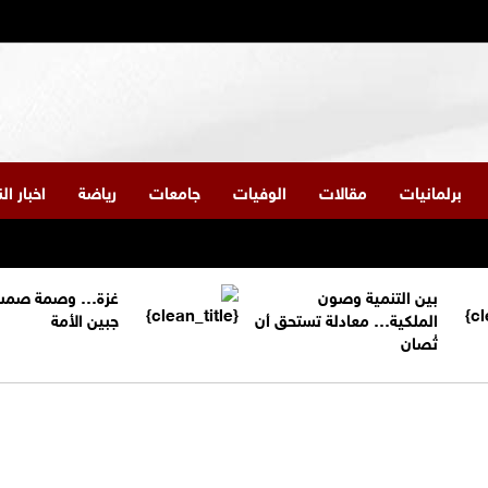
برلمانيات
مقالات
الوفيات
جامعات
رياضة
اخبار ا
بين التنمية وصون
غزة… وصمة صمت
الملكية… معادلة تستحق أن
جبين الأمة
تُصان