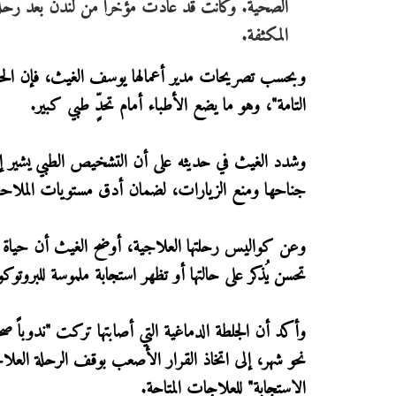
الصحية. وكانت قد عادت مؤخراً من لندن بعد رحلة
المكثفة.
وبحسب تصريحات مدير أعمالها يوسف الغيث، فإن الحالة 
التامة"، وهو ما يضع الأطباء أمام تحدٍّ طبي كبير.
وشدد الغيث في حديثه على أن التشخيص الطبي يشير إلى 
جناحها ومنع الزيارات، لضمان أدق مستويات الملاحظة 
تحسن يُذكر على حالتها أو تظهر استجابة ملموسة للبروتو
وأكد أن الجلطة الدماغية التي أصابتها تركت "ندوباً صحية
نحو شهر، إلى اتخاذ القرار الأصعب بوقف الرحلة العلا
الاستجابة" للعلاجات المتاحة.