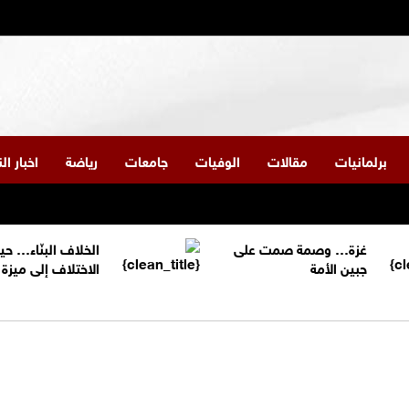
برلمانيات
مقالات
الوفيات
جامعات
رياضة
اخبار ا
غزة… وصمة صمت على
الخلاف البنّاء… حي
جبين الأمة
الاختلاف إلى ميز