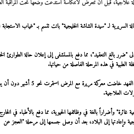
 علاجية، قبل أن تتعرض لانتكاسة استدعت وضعها تحت المراقبة الط
السريرية لـ "سيدة الشاشة الخليجية" باتت تتسم بـ "غياب الاستجابة ا
"ضرر بالغ التعقيد"، مما دفع بالمستشفى إلى إعلان حالة الطوارئ الخ
الطبية في هذه المرحلة الفاصلة من حياتها.
وعن كواليس رحلتها العلاجية، أوضح الغيث أن حياة الفهد خاضت معركة مريرة مع المر
كولات العلاجية.
 غائرة" وأضراراً بالغة في وظائفها الحيوية، مما دفع بالأطباء في الخار
جية وإعادتها إلى البلاد، بعد أن وصل جسمها إلى مرحلة "العجز عن