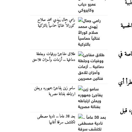
بية
رامي جمال يُهدي محمد صلاح
لحسية
كورالاً غنائياً حماسياً بالتركية
اصة في
طلاق مفاجئ ووفيات وجلطة
دماغية .. أزمات وأحزان تلاحق
فنانين مصريين
ض استمرت نحو 5 أشهر دون أن يطرأ أي
سامو زين يفاجئ جمهوره ويعلن
ارتباطه بفنانة مصرية
ج، قبل
بعد 38 عاماً .. نادية مصطفى
تكتشف سرقة أغانيها