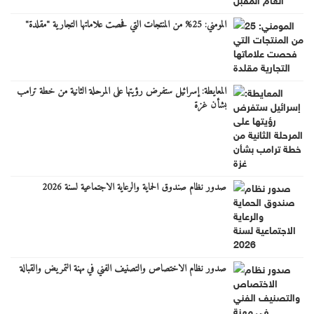
المومني: 25% من المنتجات التي فحصت علاماتها التجارية "مقلدة"
المعايطة: إسرائيل ستفرض رؤيتها على المرحلة الثانية من خطة ترامب
بشأن غزة
صدور نظام صندوق الحماية والرعاية الاجتماعية لسنة 2026
صدور نظام الاختصاص والتصنيف الفني في مهنة التمريض والقبالة