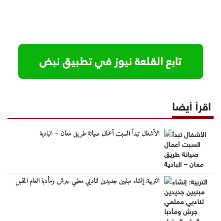
اقرأ أيضا
الأشغال تبدأ السبت أعمال صيانة طريق معان – البادية
التربية: إنشاء مبنيين جديدين لناديي معلمي جرش ومأدبا العام المقبل