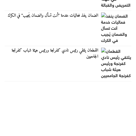
الضمان ينفذ فعاليات خدمة "أنت تسأل والضمان يُجيب" في الكرك
القطعان يلتقي رئيس نادي كفرنجة ورئيس هيئة شباب كفرنجة
الجامعيين