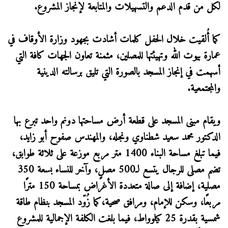
لكل من قدم الدعم والتسهيلات والمتابعة لإنجاز المشروع.
كما أُلقيت خلال الحفل كلمات أشادت بجهود وزارة الأوقاف في
عمارة بيوت الله وتهيئتها للمصلين، مثمنة تعاون الجهات كافة التي
أسهمت في إنجاز المسجد بالصورة التي تليق برسالته الدينية
والمجتمعية.
ويقام مبنى المسجد على قطعة أرض مساحتها دونم واحد تبرع بها
الدكتور محمد سعيد شطناوي ونجله، والمهندس صفوح أبو زايد،
فيما تبلغ مساحة البناء 1400 متر مربع موزعة على ثلاثة طوابق،
تضم مصلى للرجال يتسع لـ500 مصلٍ، وآخر للنساء بسعة 350
مصلية، إضافة إلى صالة متعددة الأغراض بمساحة 150 مترًا
مربعًا، وسكن للإمام، ومرافق صحية،كما زُوّد المسجد بنظام طاقة
شمسية بقدرة 25 كيلوواط، فيما بلغت الكلفة الإجمالية للمشروع