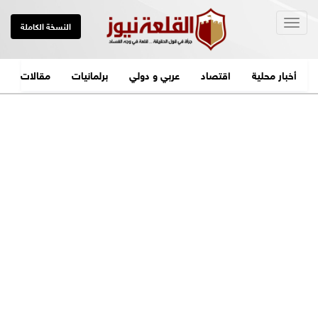
Togg
النسخة الكاملة
navig
أخبار محلية
اقتصاد
عربي و دولي
برلمانيات
مقالات