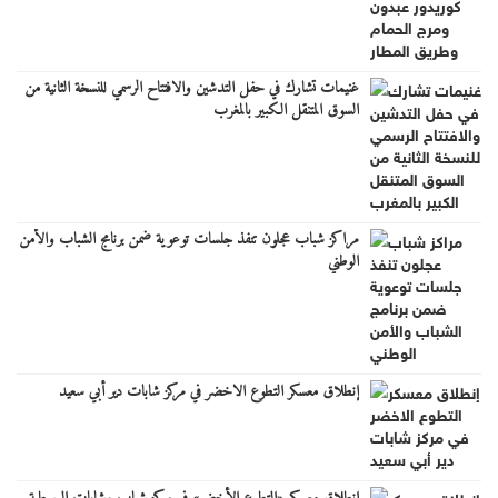
غنيمات تشارك في حفل التدشين والافتتاح الرسمي للنسخة الثانية من
السوق المتنقل الكبير بالمغرب
مراكز شباب عجلون تنفذ جلسات توعوية ضمن برنامج الشباب والأمن
الوطني
إنطلاق معسكر التطوع الاخضر في مركز شابات دير أبي سعيد