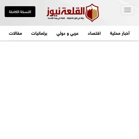
Togg
النسخة الكاملة
navig
أخبار محلية
اقتصاد
عربي و دولي
برلمانيات
مقالات