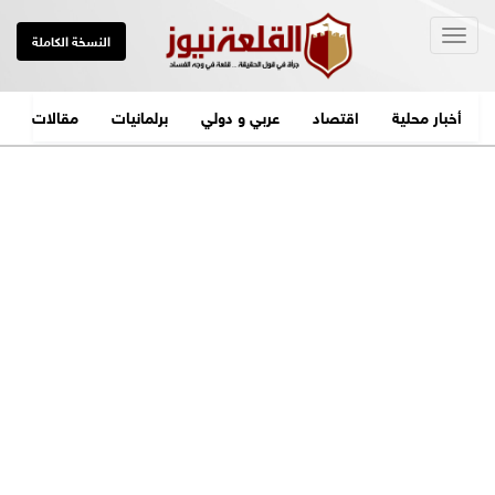
Togg
النسخة الكاملة
navig
أخبار محلية
اقتصاد
عربي و دولي
برلمانيات
مقالات