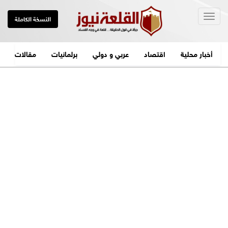
Togg
النسخة الكاملة
navig
أخبار محلية
اقتصاد
عربي و دولي
برلمانيات
مقالات