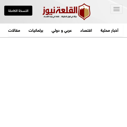
Togg
النسخة الكاملة
navig
أخبار محلية
اقتصاد
عربي و دولي
برلمانيات
مقالات