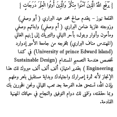
{ ‏‏يَرْفَعِ اللَّهُ الَّذِينَ آمَنُوا مِنكُمْ وَالَّذِينَ أُوتُوا الْعِلْمَ دَرَجَاتٍ }
القلعة نيوز – يتقدم صالح محمد عيد البراري ( أبو وصفي)
وزوجته غازية ضامن البراري ( أم وصفي) وابنائهم وصفي
ومأمون وأنوار وبتول، بأحر التهاني والتبريك إلى إبنهم الغالي
(المهندس مناف البراري) بتخرجه من جامعة الأمير إدوارد
(University of prince Edward lsland) في كندا
تخصص هندسة التصميم المستدام (Sustainable Design
Engineering ) بتقدير امتياز، ألف ألف ألف مبروك لك هذا
الإنجاز لأنه ثمرة إصرارك واجتهادك وبداية مستقبل باهر وملهم
بإذن الله، تستحق هذه الفرحة بعد تعب الليالي ونحن فخورين بك
وبما حققته، ونتمنى لك دوام التوفيق والنجاح في حياتك المهنية
القادمة.