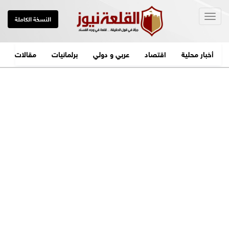
Togg
النسخة الكاملة
navig
أخبار محلية
اقتصاد
عربي و دولي
برلمانيات
مقالات