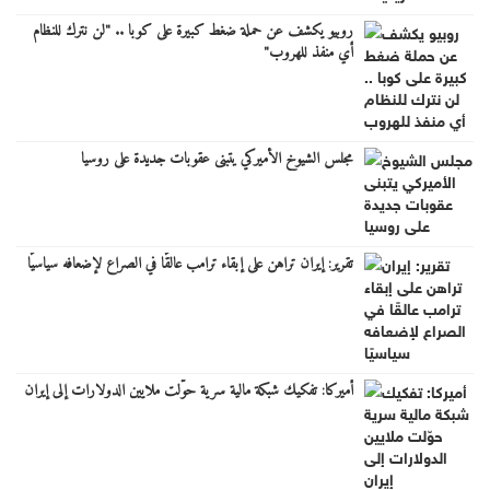
روبيو يكشف عن حملة ضغط كبيرة على كوبا .. "لن نترك للنظام
أي منفذ للهروب"
مجلس الشيوخ الأميركي يتبنى عقوبات جديدة على روسيا
تقرير: إيران تراهن على إبقاء ترامب عالقًا في الصراع لإضعافه سياسيًا
أميركا: تفكيك شبكة مالية سرية حوّلت ملايين الدولارات إلى إيران