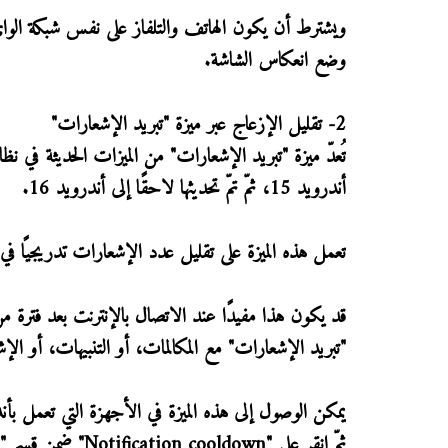
وضع انعكاس الشاشة.
2- تقليل الإزعاج عبر ميزة "تبريد الإشعارات"
تُعدّ ميزة "تبريد الإشعارات" من الميزات الحديثة في ن
أندرويد 15، ثمّ تمّ تحديثها لاحقًا إلى أندرويد 16.
تعمل هذه الميزة على تقليل عدد الإشعارات تدريجيًا في ح
قد يكون هذا مفيدًا عند الاتصال بالإنترنت بعد فترة
"تبريد الإشعارات" مع المكالمات، أو التنبيهات، أو الإ
ثمّ انقر على "Notification cooldown" ضمن قسم "عام"، ثم فعّل الخيار.