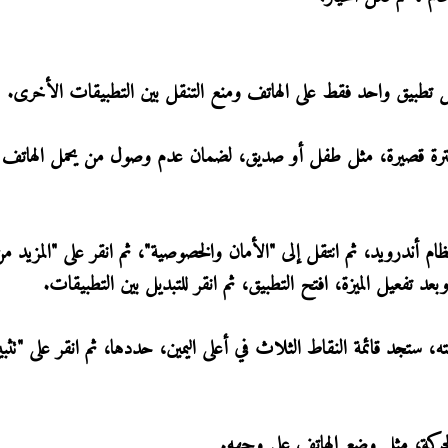
فترة قصيرة، مثل طفل أو صديق، لضمان عدم وصول من يحمل الهاتف 
م أندرويد، ثم انتقل إلى "الأمان والخصوصية"، ثم انقر على "المزيد م
ه، ستجد قائمة النقاط الثلاث في أعلى اليمين، حددها، ثم انقر على "تثب
حركة، مثل وضع الهاتف على وجهه.