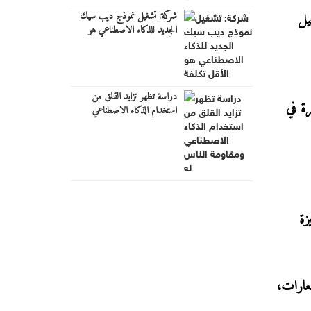
شركة: تشغيل نموذج ديب سيك
از مثل Fire TV Stick إلى تفعيل
الجديد للذكاء الاصطناعي هو
الأقل تكلفة
دراسة تظهر تزايد القلق من
رة في
استخدام الذكاء الاصطناعي
ومقاومة الناس له
زة
ثم الإشعارات،