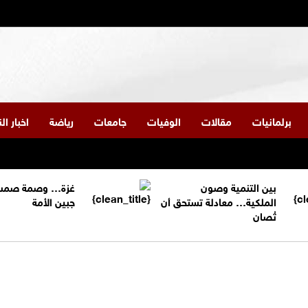
برلمانيات
مقالات
الوفيات
جامعات
رياضة
اخبار ا
بين التنمية وصون
غزة… وصمة صمت
الملكية… معادلة تستحق أن
جبين الأمة
تُصان