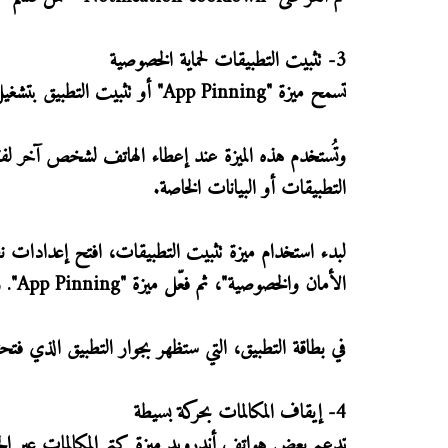
3- تثبيت التطبيقات لحماية الخصوصية
تسمح ميزة "App Pinning" أو تثبيت التطبيق بتشغيل تطبيق واحد فقط على الهاتف ومنع التنقل بين التطبيقات الأخرى.
وتُستخدم هذه الميزة عند إعطاء الهاتف لشخص آخر ل
التطبيقات أو البيانات الخاصة.
لبدء استخدام ميزة تثبيت التطبيقات، افتح إعدادات نظا
الأمان والخصوصية"، ثم فعّل ميزة "App Pinning". وبعد تفعيل الميزة، افتح التطبيق، ثم انقر للتبديل بين التطبيقات.
في بطاقة التطبيق، التي ستظهر بجوار التطبيق الذي فتحت
4- إيقاف المكالمات بحركة بسيطة
تدعم بعض هواتف أندرويد ميزة كتم المكالمات عبر ال