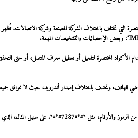
ختصرة التي تختلف باختلاف الشركة المصنعة وشركة الاتصالات. تُظهر 
دام الأكواد المختصرة لتفعيل أو تعطيل معرف المتصل، أو حتى التحق
تراضي للهاتف، وتختلف باختلاف إصدار أندرويد، حيث لا تتوافق جميع
وكل ما عليك فعله هو فتح لوحة الاتصال وكتابة سلسلة من الرموز والأرقام، مثل *#*#7287#*#*. على سبي