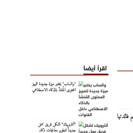
اقرأ أيضا
"واتساب" يختبر ميزة جديدة لتمييز
المحتوى المُنشأ بالذكاء الاصطناعي
داخل القنوات
"أنثروبيك" تشكل فريق عمل
جديداً لتطوير معالجات ذكاء