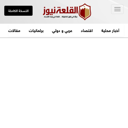
Togg
النسخة الكاملة
navig
أخبار محلية
اقتصاد
عربي و دولي
برلمانيات
مقالات