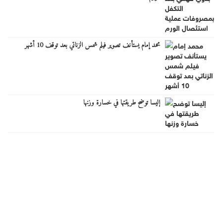
محمد إمام يستأنف تصوير فيلم شمس الزناتي بعد توقف 10 أشهر
إليسا توضح طريقتها في خسارة وزنها