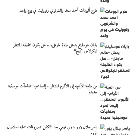
طرح ألبومات أحمد سعد والشرنوبي وتووليت في يومٍ واحد
رايان غوسلينغ يدخل «عالم مارفل» .. هل يكون الخليفة المنتظر
لنيكولاس كيج؟
من «لعبة الأيام» إلى الألبوم المنتظر .. إليسا تعود بمفاجآت موسيقية
جديدة
ياسر جلال يزور بدوي فهمي بعد التكفل بمصروفات عملية استئصال
الورم