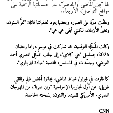
لها "بين الماضي والحاضر"، عبر حساباتها الرسمية على
مواقع التَّواصل، الأربعاء.
وعلقّت درّة على الصور، وبعضها يعود لطفولتها قائلة: "تمرُّ السنون،
وتتغيرُ الأزمان، لكنني أبقى هي هي".
وكانت المُمثِّلة التونسية، قد شاركت في موسم دراما رمضان
2026، بمسلسل "علي كلاي"، إلى جانب المُمثِّل المصري أحمد
العوضي، وجسّدت في المسلسل، شخصية "ميادة الديناري".
كما فازت في فبراير/ شباط الماضي، بجائزة أفضل فيلم وثائقي
طويل، عن أوَّل تجاربها الإخراجية "وين صرنا"، من المهرجان
المصري- الأمريكي للسينما والفنون، بنسخته الخامسة.
CNN