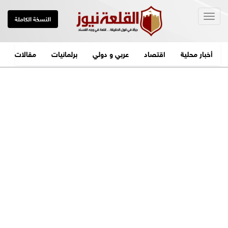
Togg
النسخة الكاملة
navig
أخبار محلية
اقتصاد
عربي و دولي
برلمانيات
مقالات