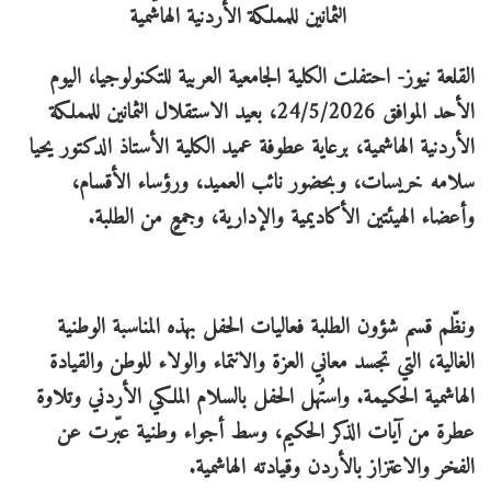
القلعة نيوز- احتفلت الكلية الجامعية العربية للتكنولوجيا، اليوم
الأحد الموافق 24/5/2026، بعيد الاستقلال الثمانين للمملكة
الأردنية الهاشمية، برعاية عطوفة عميد الكلية الأستاذ الدكتور يحيا
سلامه خريسات، وبحضور نائب العميد، ورؤساء الأقسام،
وأعضاء الهيئتين الأكاديمية والإدارية، وجمعٍ من الطلبة.
ونظّم قسم شؤون الطلبة فعاليات الحفل بهذه المناسبة الوطنية
الغالية، التي تجسد معاني العزة والانتماء والولاء للوطن والقيادة
الهاشمية الحكيمة. واستُهل الحفل بالسلام الملكي الأردني وتلاوة
عطرة من آيات الذكر الحكيم، وسط أجواء وطنية عبّرت عن
الفخر والاعتزاز بالأردن وقيادته الهاشمية.