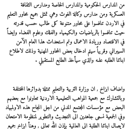
من المدارس الحكومية والمدارس الخاصة ومدارس الثقافة
العسكرية ومن مدارس وكالة الغوث وهي تمثل جميع محاور التعليم
في الاردن تنافسوا على محاور متنوعة كل طالب حسب قدرته
حيث تنافسوا بالرياضيات والكيمياء والفلك وعلوم الفضاء وايضاً
في الاقتصاد وريادة الاعمال وتم استحداث هذا العام الآمن
السيبراني وقريباً سيتم ادخال بعض المحاور المهنية وذلك لاطلاع
ابنائنا الطلبه علىه والذي سيأخذ الطابع المستقبلي .
واضاف ابزاخ , ان وزارة التربية والتعليم ممثلة بدوائرها المختلفة
وبالتشارك مع جمعية المواهب التعليمية الاردنية تعاونوا مع بعضهم
البعض مع مؤسسات المجتمع المدني من اجل انجاح هذه الاولمبياد
وفي الجمعية نسعى جاهدين الى التجديث والتطوير لمنظومة الامتحان
لايصال ابنائنا الطلبة الى العالمية بإذن الله تعالى , وهنأ ابزاخ جميع