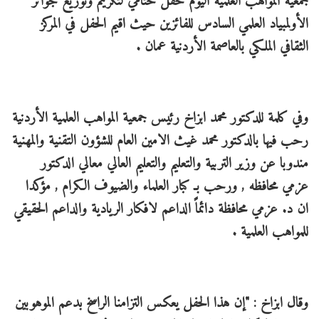
جمعية المواهب العلمية اليوم حفل ختامي لتكريم وتوزيع جوائز
الأولمبياد العلمي السادس للفائزين حيث اقيم الحفل في المركز
الثقافي الملكي بالعاصمة الأردنية عمان .
وفي كلمة للدكتور محمد ابزاخ رئيس جمعية المواهب العلمية الأردنية
رحب فيها بالدكتور محمد غيث الامين العام للشؤون التقنية والمهنية
مندوبا عن وزير التربية والتعليم والتعليم العالي معالي الدكتور
عزمي محافظه , ورحب بـ كبار العلماء والضيوف الكرام , مؤكدا
ان د. عزمي محافظة دائماً الداعم لافكار الريادية والداعم الحقيقي
للمواهب العلمية .
وقال ابزاخ : "إن هذا الحفل يعكس التزامنا الراسخ بدعم الموهوبين