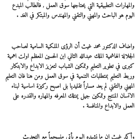
والمهارات التطبيقية التي يحتاجها سوق العمل , فالطالب المبدع
اليوم هو الباحث والمهني والتقني والمهندس والمبتكر في الغد .
واضاف الدكتور محمد غيث أن الرؤى الملكية السامية لصاحب
الجلالة الهاشمية الملك عبدالله الثاني ابن الحسين المعظم اولت اهمية
كبرى في تطوير التعليم وتمكين الشباب لتعزيز الابداع والابتكار
وربط التعليم بمتطلبات التنمية في سوق العمل ومن هنا فان التعليم
المهني والتقني لم يعد مساراً تقليديا بل اصبح ركيزة اساسية لبناء
الانسان المنتج وتمكين جيل يمتلك المعرفه والمهاره والقدره على
العمل والابداع والمنافسة .
وأكد غيث ان ما نشهده اليوم يأتي منسجماً مع التحديث