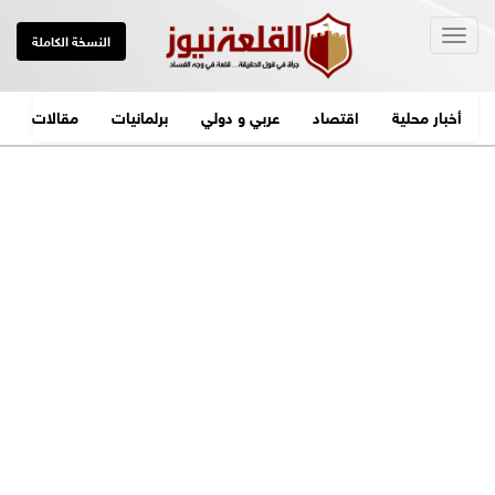
Togg
النسخة الكاملة
navig
أخبار محلية
اقتصاد
عربي و دولي
برلمانيات
مقالات