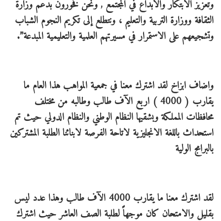
وتعزيز الابتكار والابداع في المجتمع , ونحن فخورون بدعم وزارة
الثقافة ووزارة التربية والتعليم ، ونتطلع إلى تكريم النجوم الشباب
وتشجيعهم على الاستمرار في مسيرتهم العلمية والتعليمية المبدعة”.
واضاف ابزاخ لقد اشترك معنا في جمعية المواهب هذا العام ما
يقارب ( 4000 ) اربع الآف طالب وطالبه من مختلف
محافظات المملكة وبشقيها النظام الوطني والنظام الدولي حيث تم
استحداث باللغة الانجليزية لاتاحة الفرصة لابنائنا الطلبة المشتركين
بالبرامج الولية
لقد اشترك معنا ما يقارب 4000 الآف طالب وهذا عدد ليس
بقليل والامتحان كان موجهاً لطلبة الصف العاشر حيث اشترك