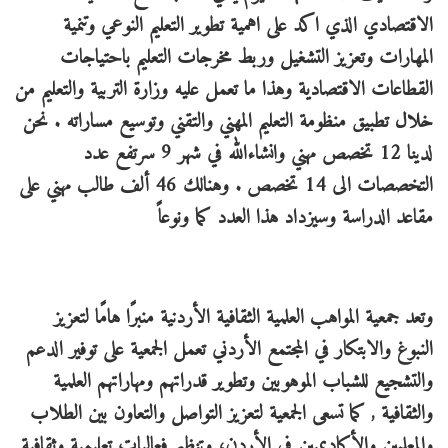
الاقتصادي الذي اكد على اهمية تطوير التعليم النوعي وتنمية
المهارات وتعزيز التشغيل وربط مخرجات التعليم باحتياجات
القطاعات الاقتصادية وهذا ما تعمل عليه وزارة التربية والتعليم من
خلال تطبيق منظومة التعليم المهني والتقني وتوسيع مساراته . نحن
لدينا 12 تخصص مهني وانشاءالله في شهر 9 سرتفع عدد
التخصصات الى 14 تخصص . وهنالك 46 ألف طالب مهني على
مقاعد الدراسة وسيزداد هذا العدد كما ونوعاً
وتعد جمعية المواهب العلمية الثقافية الأردنية منبرًا هامًا لتعزيز
النبوغ والابتكار في المجتمع الأردني تعمل الجمعية على توفير الدعم
والتشجيع للشباب الموهوبين وتطوير قدراتهم ومهاراتهم العلمية
والثقافية , كما تسعى الجمعية لتعزيز التواصل والتعاون بين الطلاب
والمعلمين والأكاديميين في الأردن، وتنظيم فعاليات تعليمية وثقافية