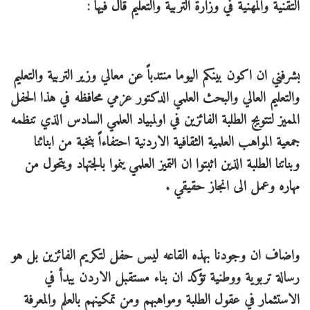
التقنية والمهنية في وزارة التربية والتعليم قال فيها :
يشرفني ان اكون بينكم اليوما منتدباً عن معالي وزير التربية والتعليم
والتعليم العالي والبحث العلمي الدكتور عزمي محافظه في هذا الحفل
المميز لتتويج الطلبة الفائزين في اولمبياد العلمي السادس الذي تنظمه
جمعية المواهب العلمية الثقافية الاردنية احتفاءاً بنخبة من ابنائنا
وبناتنا الطلبة الذين اثبتوا ان التميز العلمي ينموا بالجتهاد ويتحول من
مهاره وعمل الى انجاز حقيقي .
واضاف ان وجودنا بهذه القاعه ليس حفل لتكريم الفائزين بل هو
رسالة تربوية ووطنية تؤكد ان بناء مستقبل الاردن يبدأ في
الاستثمار في عقول الطلبة ومواهبهم ومن تمكينهم بالعلم والمعرفة