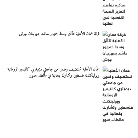
فرقة عمان الأهلية تتألّق وسط جمهور حاشد بمهرجان جرش
عمّان الأهلية تستضيف وفدين من جامعتي ديميتري كانتيمير الرومانية
وبوليتكنك فلسطين وتشارك بفعالية في مالطا...صور