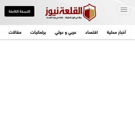
Togg
النسخة الكاملة
navig
أخبار محلية
اقتصاد
عربي و دولي
برلمانيات
مقالات