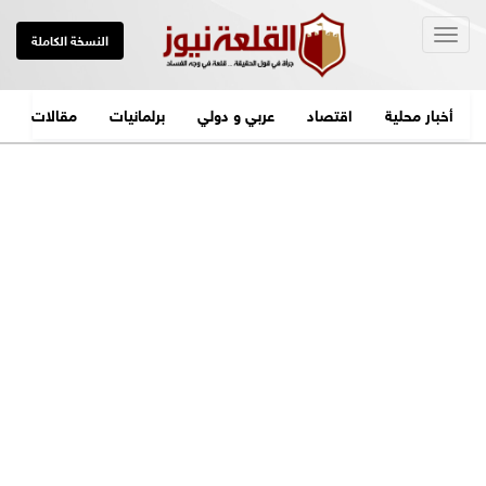
Togg
النسخة الكاملة
navig
أخبار محلية
اقتصاد
عربي و دولي
برلمانيات
مقالات