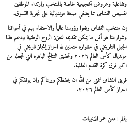
وتفاعلية وعروض تشجيعية خاصة بالمنتخب وارتداء الموظفين
لقميص النشامى مما يضفي صبغة مونديالية على تجربة التسوق.
إن منتخب النشامى رفعوا رؤوسنا عالياً والاحتفاء بهم في أسواقنا
وشوارعنا هو أقل ما يمكن تقديمه لتعزيز الروح الوطنية ودعم هذا
الجيل التاريخي في مشواره متمنين له احراز إنجاز تاريخي في
مونديال كأس العالم ٢٠٢٦ وتحقيق النتائج الباهره التي تجعله من
اكبر فرق كرة القدم العالمية.
فريق النشامى نتمنى من الله ان يحفظكم ويرعاكم وان يوفقكم في
احراز كأس العالم ٢٠٢٦.
بقلم : معن عمر الذنيبات