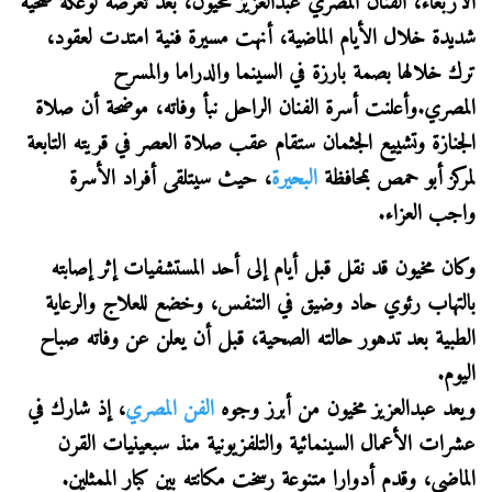
الأربعاء، الفنان المصري عبدالعزيز مخيون، بعد تعرضه لوعكة صحية
شديدة خلال الأيام الماضية، أنهت مسيرة فنية امتدت لعقود،
ترك خلالها بصمة بارزة في السينما والدراما والمسرح
المصري.وأعلنت أسرة الفنان الراحل نبأ وفاته، موضحة أن صلاة
الجنازة وتشييع الجثمان ستقام عقب صلاة العصر في قريته التابعة
لمركز أبو حمص بمحافظة
البحيرة
، حيث سيتلقى أفراد الأسرة
واجب العزاء.
وكان مخيون قد نقل قبل أيام إلى أحد المستشفيات إثر إصابته
بالتهاب رئوي حاد وضيق في التنفس، وخضع للعلاج والرعاية
الطبية بعد تدهور حالته الصحية، قبل أن يعلن عن وفاته صباح
اليوم.
ويعد عبدالعزيز مخيون من أبرز وجوه
الفن المصري
، إذ شارك في
عشرات الأعمال السينمائية والتلفزيونية منذ سبعينيات القرن
الماضي، وقدم أدوارا متنوعة رسخت مكانته بين كبار الممثلين.