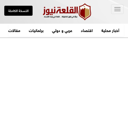
Togg
النسخة الكاملة
navig
أخبار محلية
اقتصاد
عربي و دولي
برلمانيات
مقالات