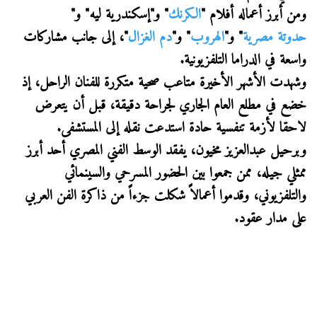
ومن أبرز أعماله أفلام "
الكرنك
" و"إسكندرية ليه" و"
حدوتة مصرية
" و"
الهروب
" و"
دم الغزال
"، إلى جانب مشاركات
واسعة في الدراما التلفزيونية.
وشهدت الأشهر الأخيرة متاعب صحية متكررة للفنان الراحل، إذ
خضع في مطلع العام الجاري لجراحة دقيقة، قبل أن يتعرض
لاحقا لأزمة تنفسية حادة استدعت نقله إلى المستشفى.
وبرحيل عبدالعزيز مخيون، يفقد الوسط الفني المصري أحد أبرز
ممثلي جيله، ممن جمعوا بين الحضور المسرحي والسينمائي
والتلفزيوني، وقدموا أعمالاً شكلت جزءاً من ذاكرة الفن العربي
على مدار عقود.