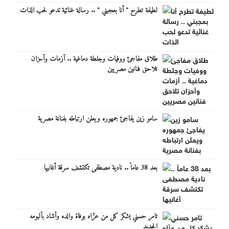
لطيفة تطرح " أنا بعجبني " .. رسالة غنائية تدعو لحب الذات
طلاق مفاجئ ووفيات وجلطة دماغية .. أزمات وأحزان
تلاحق فنانين مصريين
سامو زين يفاجئ جمهوره ويعلن ارتباطه بفنانة مصرية
بعد 38 عاماً .. نادية مصطفى تكتشف سرقة أغانيها
تامر حسني يشكر كل من عزّاه بوفاة والده وأشاد بألبومه
الجديد