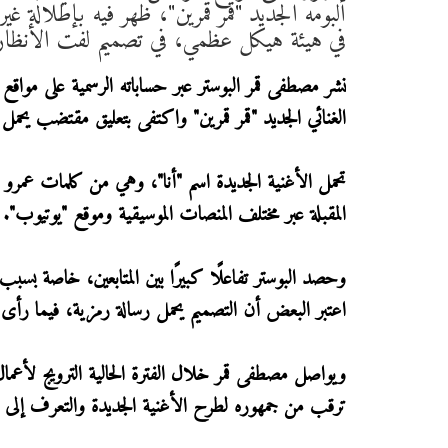
ألبومه الجديد "قمر قمرين"، ظهر فيه بإطلالة 
في هيئة هيكل عظمي، في تصميم لفت الأنظار وأ
نشر مصطفى قمر البوستر عبر حساباته الرسمية على مواقع
الغنائي الجديد "قمر قمرين" واكتفى بتعليق مقتضب يحمل ك
تحمل الأغنية الجديدة اسم "أنا"، وهي من كلمات عمرو 
المقبلة عبر مختلف المنصات الموسيقية وموقع "يوتيوب".
وحصد البوستر تفاعلًا كبيرًا بين المتابعين، خاصة بسبب
اعتبر البعض أن التصميم يحمل رسالة رمزية، فيما رأى آ
ويواصل مصطفى قمر خلال الفترة الحالية الترويج لأعمال
ترقب من جمهوره لطرح الأغنية الجديدة والتعرف إلى الفك