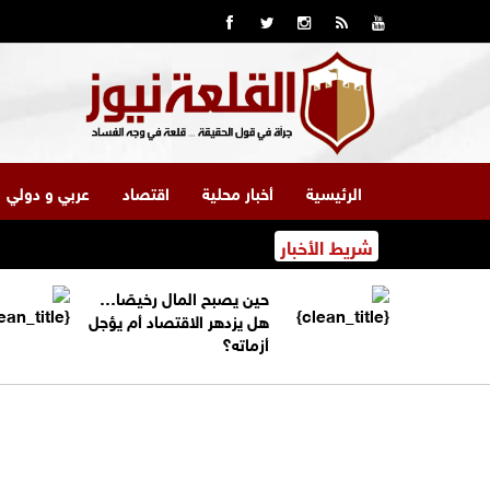
الرئيسية
أخبار محلية
اقتصاد
عربي و دولي
شريط الأخبار
حين يصبح المال رخيصًا…
هل يزدهر الاقتصاد أم يؤجل
أزماته؟