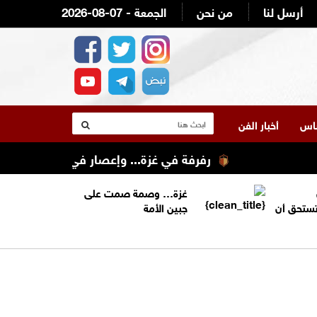
أرسل لنا
من نحن
2026-08-07 - الجمعة
لناس
أخبار الفن
رفرفة في غزة... وإعصار في واشنطن
ال
غزة… وصمة صمت على
تستحق أن
جبين الأمة