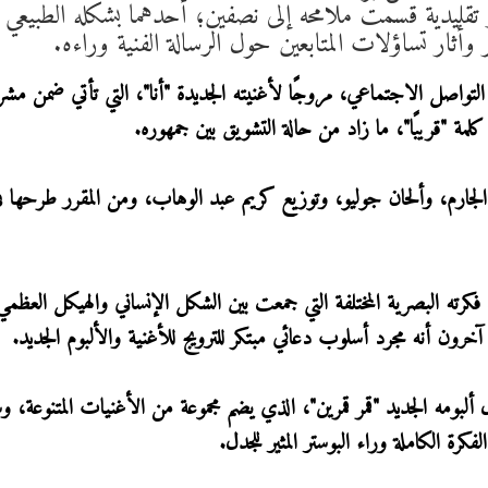
غير تقليدية قسمت ملامحه إلى نصفين؛ أحدهما بشكله الطبيعي 
ثار تساؤلات المتابعين حول الرسالة الفنية وراءه.
 التواصل الاجتماعي، مروجًا لأغنيته الجديدة "أنا"، التي تأتي ضمن مشر
لمة "قريبًا"، ما زاد من حالة التشويق بين جمهوره.
الجارم، وألحان جوليو، وتوزيع كريم عبد الوهاب، ومن المقرر طرحها في
 فكرته البصرية المختلفة التي جمعت بين الشكل الإنساني والهيكل العظمي
خرون أنه مجرد أسلوب دعائي مبتكر للترويج للأغنية والألبوم الجديد.
 ألبومه الجديد "قمر قمرين"، الذي يضم مجموعة من الأغنيات المتنوعة، 
رة الكاملة وراء البوستر المثير للجدل.