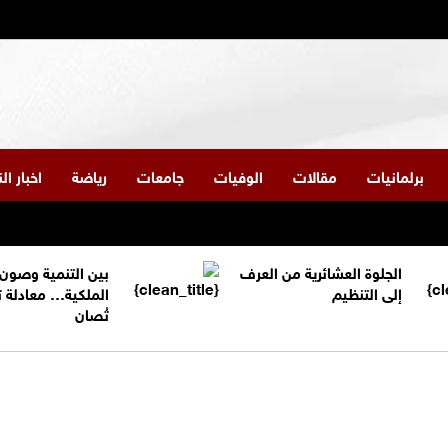
برلمانيات
مقالات
الوفيات
جامعات
رياضة
اخبار ا
الجلوة العشائرية من العرف
بين التنمية وصون
إلى التنظيم
الملكية… معادلة 
تُصان