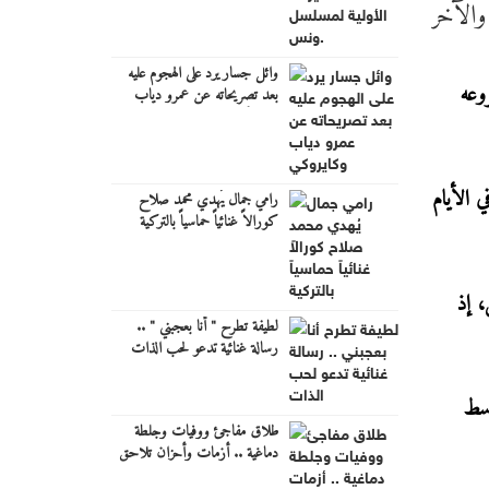
والآخر
وائل جسار يرد على الهجوم عليه
وعه
بعد تصريحاته عن عمرو دياب
وكايروكي
 الأيام
رامي جمال يُهدي محمد صلاح
كورالاً غنائياً حماسياً بالتركية
، إذ
لطيفة تطرح " أنا بعجبني " ..
رسالة غنائية تدعو لحب الذات
وسط
طلاق مفاجئ ووفيات وجلطة
دماغية .. أزمات وأحزان تلاحق
فنانين مصريين