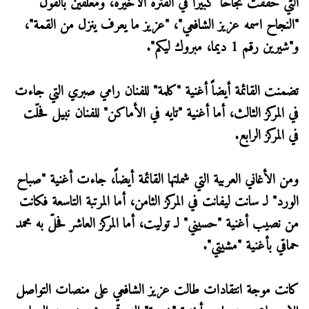
التي حققت نجاحاً كبيراً في الفترة الأخيرة، ومعلقين بالقول
"النجاح اسمه عزيز الشافعي"، "عزيز ما يعرف ينزل من القمة"،
و"شيرين رقم 1 ديما، مبروك ليكم".
تضمنت القائمة أيضاً أغنية "كلمة" للفنان رامي صبري التي جاءت
في المركز الثالث، أما أغنية "تايه في الأماكن" للفنان نبيل فحلّت
في المركز الرابع.
ومن الأغاني العربية التي شملتها القائمة أيضاً، جاءت أغنية "صباح
الورد" لـ سانت ليفانت في المركز الثامن، أما المرتبة التاسعة فكانت
من نصيب أغنية "حسيني" لـ توليت، أما المركز العاشر فحلّ به محمد
حماقي بأغنية "مشيتي".
كانت موجة انتقادات طالت عزيز الشافعي على منصات التواصل