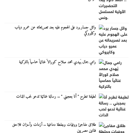
وائل جسار يرد على الهجوم عليه بعد تصريحاته عن عمرو دياب
وكايروكي
رامي جمال يُهدي محمد صلاح كورالاً غنائياً حماسياً بالتركية
لطيفة تطرح " أنا بعجبني " .. رسالة غنائية تدعو لحب الذات
طلاق مفاجئ ووفيات وجلطة دماغية .. أزمات وأحزان تلاحق
فنانين مصريين