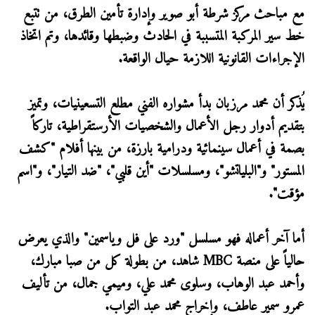
مع مباحث مركز شرطة أبو صوير وإدارة تأمين الطرق، من تتبع
خط سير المركبة المتسببة في الحادث وضبطها وقائدها، وتم اتخاذ
الإجراءات القانونية اللازمة حيال الواقعة.
يُذكر أن محمد مرزبان بدأ مشواره الفني مطلع التسعينيات، وتميز
بتقديم أدوار رجل الأعمال والشخصيات الأرستقراطية، تاركاً
بصمة في أعمال سينمائية ودرامية بارزة، من بينها أفلام "كشف
المستور" و"البلياتشو"، ومسلسلات "أين قلبي"، "ضد التيار"، و"اسم
مؤقت".
أما آخر أعماله فهو مسلسل "ورد على فل وياسمين" والذي يعرض
حالياً على منصة MBC شاهد، من بطولة كل من صبا مبارك،
وأحمد عبد الوهاب، وسلوى محمد علي، وميمي جمال، من تأليف
عمرو سمير عاطف، وإخراج محمد عبد التواب.