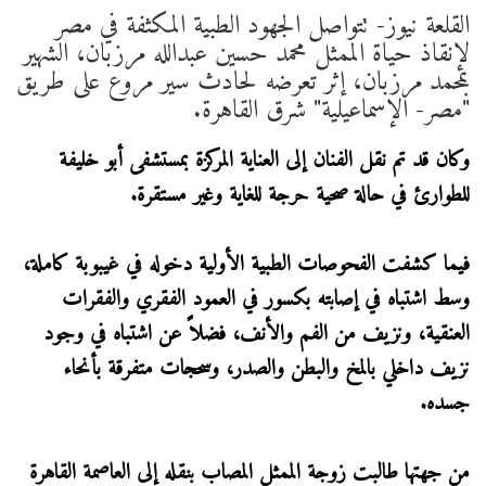
القلعة نيوز- تتواصل الجهود الطبية المكثفة في مصر
لإنقاذ حياة الممثل محمد حسين عبدالله مرزبان، الشهير
بمحمد مرزبان، إثر تعرضه لحادث سير مروع على طريق
"مصر- الإسماعيلية" شرق القاهرة.
وكان قد تم نقل الفنان إلى العناية المركزة بمستشفى أبو خليفة
للطوارئ في حالة صحية حرجة للغاية وغير مستقرة.
فيما كشفت الفحوصات الطبية الأولية دخوله في غيبوبة كاملة،
وسط اشتباه في إصابته بكسور في العمود الفقري والفقرات
العنقية، ونزيف من الفم والأنف، فضلاً عن اشتباه في وجود
نزيف داخلي بالمخ والبطن والصدر، وسحجات متفرقة بأنحاء
جسده.
من جهتها طالبت زوجة الممثل المصاب بنقله إلى العاصمة القاهرة