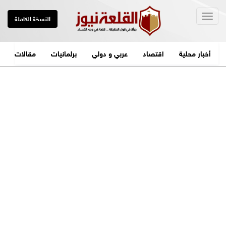
Togg
النسخة الكاملة
navig
أخبار محلية
اقتصاد
عربي و دولي
برلمانيات
مقالات