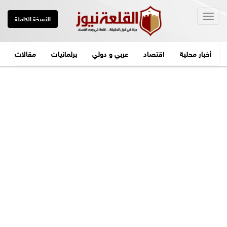
Togg
النسخة الكاملة
navig
أخبار محلية
اقتصاد
عربي و دولي
برلمانيات
مقالات