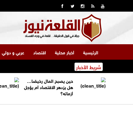
الرئيسية
أخبار محلية
اقتصاد
عربي و دولي
شريط الأخبار
حين يصبح المال رخيصًا…
هل يزدهر الاقتصاد أم يؤجل
أزماته؟