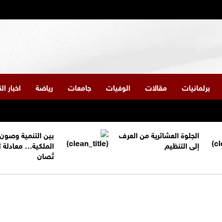
برلمانيات
مقالات
الوفيات
جامعات
رياضة
اخبار ا
الجلوة العشائرية من العرف
بين التنمية وصون
إلى التنظيم
الملكية… معادلة 
تُصان