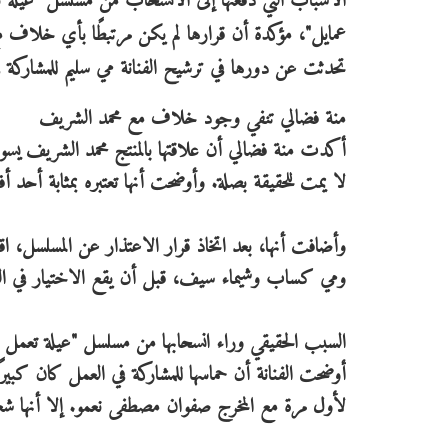
الأسباب التي دفعتها إلى الانسحاب من مسلسل "عيلة 
عمايل"، مؤكدة أن قرارها لم يكن مرتبطًا بأي خلاف مع
تحدثت عن دورها في ترشيح الفنانة مي سليم للمشاركة ف
منة فضالي تنفي وجود خلاف مع محمد الشريف
أكدت منة فضالي أن علاقتها بالمنتج محمد الشريف يسو
لا يمت للحقيقة بصلة. وأوضحت أنها تعتبره بمثابة أحد أف
وأضافت أنها، بعد اتخاذ قرار الاعتذار عن المسلسل، ا
ومي كساب وشيماء سيف، قبل أن يقع الاختيار في النها
السبب الحقيقي وراء انسحابها من مسلسل "عيلة تعمل ع
أوضحت الفنانة أن حماسها للمشاركة في العمل كان كبير
لأول مرة مع المخرج صفوان مصطفى نعمو. إلا أنها شع