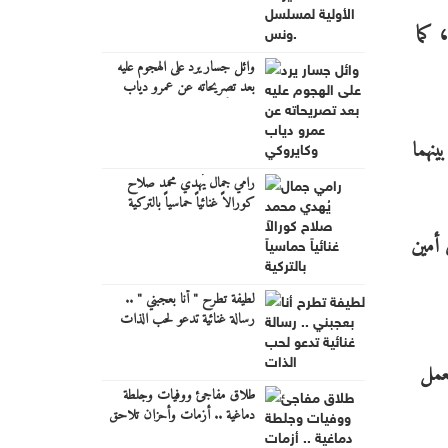
،
كما
وائل جسار يرد على الهجوم عليه
بعد تصريحاته عن عمرو دياب
وكايروكي
نهما
رامي جمال يُهدي محمد صلاح
كورالاً غنائياً حماسياً بالتركية
 أمين
لطيفة تطرح " أنا بعجبني " ..
رسالة غنائية تدعو لحب الذات
لعمل
طلاق مفاجئ ووفيات وجلطة
دماغية .. أزمات وأحزان تلاحق
فنانين مصريين