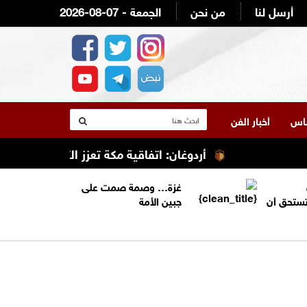
أرسل لنا
من نحن
2026-08-07 - الجمعة
لناس
أخبار الفن
أردوغان: اتفاقية مكة تعزز التعاون الأمني ولا 
غزة… وصمة صمت على
تستحق أن
جبين الأمة