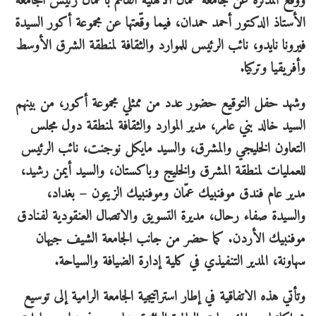
ووقّع المذكرة عن جامعة عمّان الأهلية القائم بأعمال رئيس الجامعة
الأستاذ الدكتور أحمد حمدان، فيما وقّعتها عن مجموعة أكور السيدة
فيرونا نايدو، نائب الرئيس للموارد والثقافة لمنطقة الشرق الأوسط
وأفريقيا وتركيا.
وشهد حفل التوقيع حضور عدد من ممثلي مجموعة أكور، من بينهم
السيد خالد بني عامر، مدير الموارد والثقافة لمنطقة دول مجلس
التعاون الخليجي والمشرق، والسيد مايكل نوجنت، نائب الرئيس
للعمليات لمنطقة المشرق والخليج وباكستان، والسيد أيمن رشيد،
مدير عام فندق موفنبيك عمّان وموفنبيك الزيتون – بغداد،
والسيدة صفاء رحال، مديرة التسويق والاتصال العنقودية لفنادق
موفنبيك الأردن. كما حضر من جانب الجامعة الشيف جيهان
سهاونة، المدير التنفيذي في كلية إدارة الضيافة والسياحة.
وتأتي هذه الاتفاقية في إطار استراتيجية الجامعة الرامية إلى توسيع