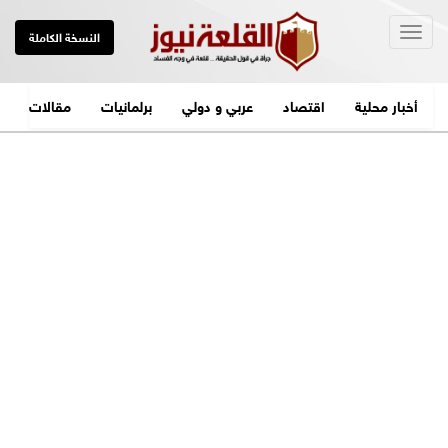
Togg
النسخة الكاملة
navig
أخبار محلية
اقتصاد
عربي و دولي
برلمانيات
مقالات