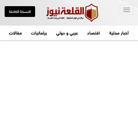
Togg
النسخة الكاملة
navig
أخبار محلية
اقتصاد
عربي و دولي
برلمانيات
مقالات