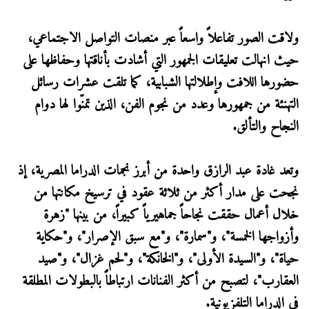
ولاقت الصور تفاعلاً واسعاً عبر منصات التواصل الاجتماعي،
حيث انهالت تعليقات الجمهور التي أشادت بأناقتها وحفاظها على
حضورها اللافت وإطلالتها الشبابية، كما تلقت عشرات رسائل
التهنئة من جمهورها وعدد من نجوم الفن، الذين تمنّوا لها دوام
النجاح والتألق.
وتعد غادة عبد الرازق واحدة من أبرز نجمات الدراما المصرية، إذ
نجحت على مدار أكثر من ثلاثة عقود في ترسيخ مكانتها من
خلال أعمال حققت نجاحاً جماهيرياً كبيراً، من بينها "زهرة
وأزواجها الخمسة"، و"سمارة"، و"مع سبق الإصرار"، و"حكاية
حياة"، و"السيدة الأولى"، و"الخانكة"، و"لحم غزال"، و"صيد
العقارب"، لتصبح من أكثر الفنانات ارتباطاً بالبطولات المطلقة
في الدراما التلفزيونية.