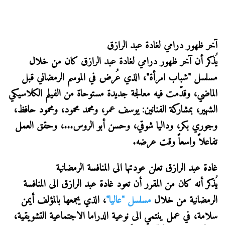
آخر ظهور درامي لغادة عبد الرازق
يُذكر أن آخر ظهور درامي لغادة عبد الرازق كان من خلال
مسلسل "شباب امرأة"، الذي عُرض في الموسم الرمضاني قبل
الماضي، وقدّمت فيه معالجة جديدة مستوحاة من الفيلم الكلاسيكي
الشهير، بمشاركة الفنانين: يوسف عمر، ومحمد محمود، ومحمود حافظ،
وجوري بكر، وداليا شوقي، وحسن أبو الروس...، وحقق العمل
تفاعلاً واسعاً وقت عرضه.
غادة عبد الرازق تعلن عودتها الى المنافسة الرمضانية
يُذكر أنه كان من المقرر أن تعود غادة عبد الرازق الى المنافسة
الرمضانية من خلال
مسلسل "عاليا"
، الذي يجمعها بالمؤلف أيمن
سلامة، في عمل ينتمي الى نوعية الدراما الاجتماعية التشويقية،