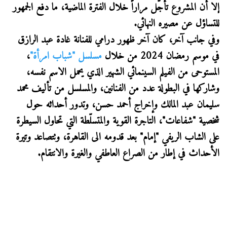
إلا أن المشروع تأجّل مراراً خلال الفترة الماضية، ما دفع الجمهور
للتساؤل عن مصيره النهائي.
وفي جانب آخر، كان آخر ظهور درامي للفنانة غادة عبد الرازق
في موسم رمضان 2024 من خلال
مسلسل "شباب امرأة"
،
المستوحى من الفيلم السينمائي الشهير الذي يحمل الاسم نفسه،
وشاركها في البطولة عدد من الفنانين، والمسلسل من تأليف محمد
سليمان عبد المالك وإخراج أحمد حسن، وتدور أحداثه حول
شخصية "شفاعات"، التاجرة القوية والمتسلّطة التي تحاول السيطرة
على الشاب الريفي "إمام" بعد قدومه الى القاهرة، وتتصاعد وتيرة
الأحداث في إطار من الصراع العاطفي والغيرة والانتقام.