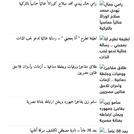
رامي جمال يُهدي محمد صلاح كورالاً غنائياً حماسياً بالتركية
لطيفة تطرح " أنا بعجبني " .. رسالة غنائية تدعو لحب الذات
طلاق مفاجئ ووفيات وجلطة دماغية .. أزمات وأحزان تلاحق
فنانين مصريين
سامو زين يفاجئ جمهوره ويعلن ارتباطه بفنانة مصرية
بعد 38 عاماً .. نادية مصطفى تكتشف سرقة أغانيها