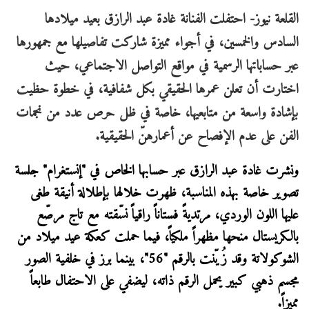
القلعة نيوز- احتفلت الفنانة غادة عبد الرازق بعيد ميلادها
السادس والخمسين، في أجواء مميزة شاركت تفاصيلها مع جمهورها
عبر حساباتها الرسمية في مواقع التواصل الاجتماعي، حيث
اختارت أن تعلن عمرها الحقيقي بكل شفافية، في خطوة حظيت
بإشادة واسعة من متابعيها، خاصة في ظل حرص عدد من نجمات
الفن على عدم الإفصاح عن أعمارهنّ الحقيقية.
ونشرت غادة عبد الرازق عبر حسابها الخاص في "إنستغرام" جلسة
تصوير خاصة بهذه المناسبة، ظهرت خلالها بإطلالة أنيقة طغى
عليها اللون الوردي، مرتديةً فستاناً راقياً نسّقته مع تاج مرصّع
بالكريستال منحها مظهراً ملكياً، فيما حملت كعكة عيد ميلاد من
الشوكولاتة وقد زُيّنت بالرقم "56"، بينما برز في خلفية الصور
مجسم ذهبي كبير يحمل الرقم ذاته، ليضفي على الاحتفال طابعاً
مميزاً.