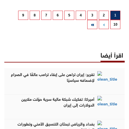
9
8
7
6
5
4
3
2
1
10
اقرأ أيضا
تقرير: إيران تراهن على إبقاء ترامب عالقًا في الصراع
لإضعافه سياسيًا
أميركا: تفكيك شبكة مالية سرية حوّلت ملايين
الدولارات إلى إيران
بغداد والرياض تبحثان التنسيق الأمني وتطورات