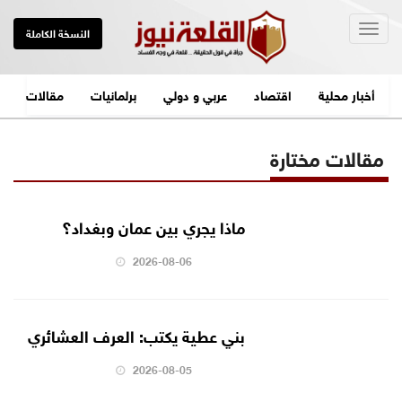
Togg
النسخة الكاملة
navig
أخبار محلية
اقتصاد
عربي و دولي
برلمانيات
مقالات
مقالات مختارة
ماذا يجري بين عمان وبغداد؟
2026-08-06
بني عطية يكتب: العرف العشائري
2026-08-05