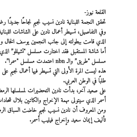
القلعة نيوز-
تحقق النجمة اللبنانية نادين نسيب نجيم نجاحًا جديدًا رغم 
الذي قامت ببطولته إلى جانب النجمين يوسف الخال وع
أما شاشة المستقبل فقد اختارت مسلسل "تشيللو” الذي
مسلسل "طريق” والـ nbn اعتمدت مسلسل "سمرا”.
هذه ليست المرة الأولى التي تسيطر فيها أعمال نجيم على
طلبًا في الوطن العربي.
على صعيد آخر، بدأت نادين التحضيرات لمسلسلها الرمض
أسمر الذي سيتولى مهمة الإخراج والكاتبين بلال شحادات 
ومن المعروف أن نادين نسيب نجيم خاضت السباق الر
تأليف إيمان سعيد وإخراج فيليب أسمر.