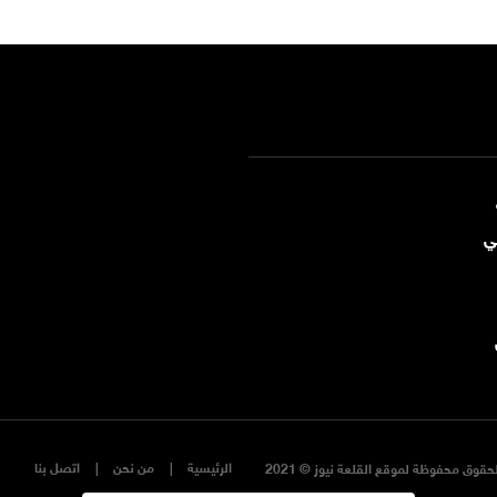
ي
الرئيسية
من نحن
اتصل بنا
حقوق محفوظة لموقع القلعة نيوز © 2021