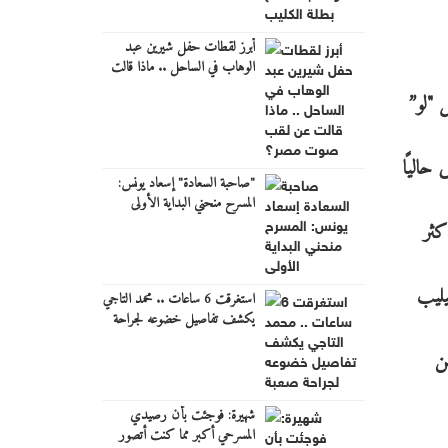
أبرز لقطات حفل شيرين عبد
الوهاب في الساحل .. ماذا قالت
عن لقب "صوت مصر"؟
نية للإرسال LBCI” عرض مسلسل "لو”
حاليًا
"صاحبة السعادة" إسعاد يونس:
المسرح منحني البداية الأولى
كثر
يليب
استغرقت 6 ساعات .. محمد التاجي
يكشف تفاصيل خضوعه لجراحة
صعبة
ن
شهيرة: فوجئت بأن رصيدي
المسرحي أكبر مما كنت أتصور