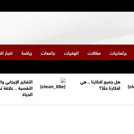
برلمانيات
مقالات
الوفيات
جامعات
رياضة
اخبار ا
هل جميع أفكارنا .. هي
التفكير الإيجابي و
أفكارنا حقًا؟
النفسية .. علاقة 
الحياة