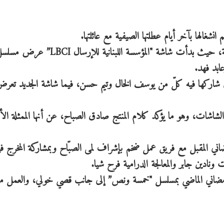
انشغالها بآخر أيام عطلتها الصيفية مع عائلتها.
وفي التفاصيل، تسيطر أعمال نادين على الشاشات اللبنانية، حيث بدأت شاشة "المؤسسة اللبنا
ابد فهد.
 شاركها فيه كلّ من يوسف الخال وتيم حسن، فيما شاشة الجديد تعرض 
 الشاشات، وهو ما يؤكد كلام المنتج صادق الصباح، عن أنها الممثلة الأ
اني المقبل مع فريق عمل ضخم بإشراف لمى الصبّاح وبمشاركة المخرج ف
ونادين جابر والمعالجة الدرامية فرح شيا.
مضاني الماضي بمسلسل "خمسة ونص” إلى جانب قصي خولي، والعمل م