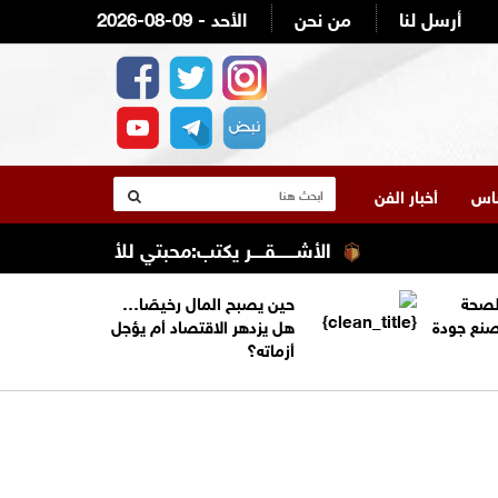
أرسل لنا
من نحن
2026-08-09 - الأحد
لناس
أخبار الفن
الأشــــــقــــر يكتب:محبتي للأردن وقيادته و
الصحة
حين يصبح المال رخيصًا…
تصنع جودة
هل يزدهر الاقتصاد أم يؤجل
أزماته؟