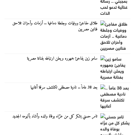
طلاق مفاجئ ووفيات وجلطة دماغية .. أزمات وأحزان تلاحق
فنانين مصريين
سامو زين يفاجئ جمهوره ويعلن ارتباطه بفنانة مصرية
بعد 38 عاماً .. نادية مصطفى تكتشف سرقة أغانيها
تامر حسني يشكر كل من عزّاه بوفاة والده وأشاد بألبومه الجديد