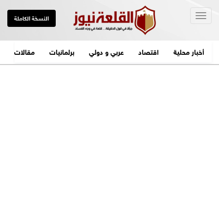
Togg
النسخة الكاملة
navig
أخبار محلية
اقتصاد
عربي و دولي
برلمانيات
مقالات