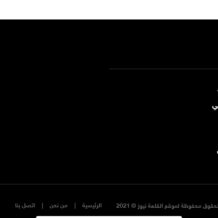
ي
الرئيسية
من نحن
اتصل بنا
حقوق محفوظة لموقع القلعة نيوز © 2021