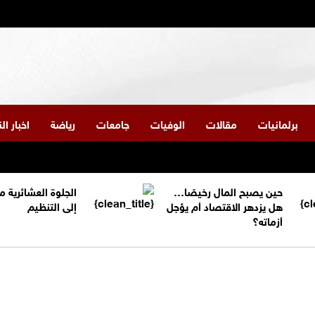
برلمانيات
مقالات
الوفيات
جامعات
رياضة
اخبار ا
حين يصبح المال رخيصًا…
الجلوة العشائرية 
هل يزدهر الاقتصاد أم يؤجل
إلى التنظيم
أزماته؟