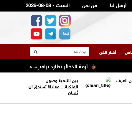
أرسل لنا
من نحن
2026-08-08 - السبت
لناس
أخبار الفن
أزمة الذخائر تطارد ترامب.. هل استنزفت الحرب 
من العرف
بين التنمية وصون
الملكية… معادلة تستحق أن
تُصان