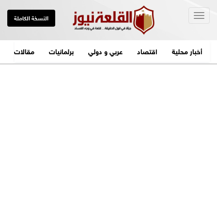
Togg
النسخة الكاملة
navig
أخبار محلية
اقتصاد
عربي و دولي
برلمانيات
مقالات