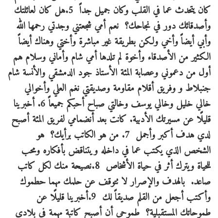
كان يتحدث عما في القلب وكان جميل جداً 5.هل كان لعائلتك
وأصدقائك دور في نجاحك؟ نعم أمي شجعتني وجدتي رحمها الله
وأبي أيضاً وأخي ولكن بطريقة غير مباشرة وأختي وهناك أيضاً
الكثير من الأصدقاء وأخوة لم تلدها أمي شام وأماني وسلام هم
أول من دعموني وعصابة المئة الأستاذ جود الدمشقي والأنسة شام
جنبلاط و وفريق أقلام مقاومة وصديقتي نغم العلي وأخوالي
خالي خليل وخالي يوسف وخالتي صباح أحبكم جميعاً 6. أخبرينا
قليلًا عن مسيرتك الأدبية. كانت بعد أنضمامي لفريق المئة أصبح
لدي هدف أكبر وأجمل 7. من هو الكاتب برأيك؟ هو
الشخص الذي يكتب عما في داخله ويتناقض بأفكاره ومحب
للحياة ويترك أثر في حياة الأشخاص 8.نصيحة منك لكل كاتب
صاعد. بالهدف والإصرار لا تتوقف عن حلمك مهما حطموك
وأكتب أجعل من القلم صديقاً لك 9.أخبرينا قليلًا عن
طموحاتك المستقبلية؟ طموحي أن أصبح كاتبة مهمة في بلادي