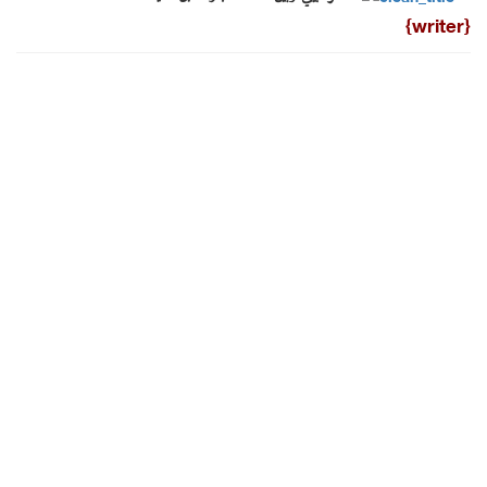
{writer}