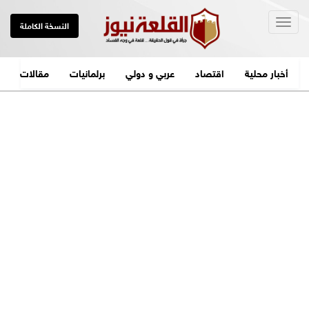
Togg
النسخة الكاملة
navig
أخبار محلية
اقتصاد
عربي و دولي
برلمانيات
مقالات