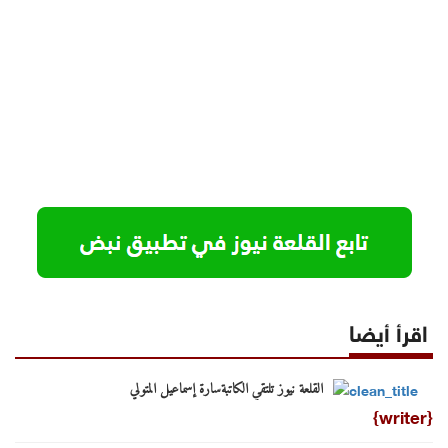
اقرأ أيضا
القلعة نيوز تلتقي الكاتبةسارة إسماعيل المتولي
{writer}