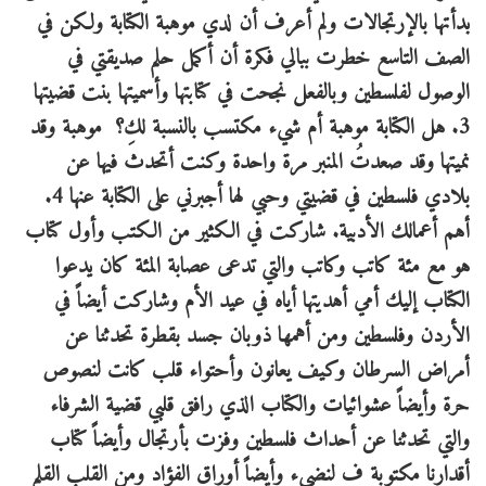
بدأتها بالإرتجالات ولم أعرف أن لدي موهبة الكتابة ولكن في
الصف التاسع خطرت ببالي فكرة أن أكمل حلم صديقتي في
الوصول لفلسطين وبالفعل نجحت في كتابتها وأسميتها بنت قضيتها
3. هل الكتابة موهبة أم شيء مكتسب بالنسبة لكِ؟ موهبة وقد
نميتها وقد صعدتُ المنبر مرة واحدة وكنت أتحدث فيها عن
بلادي فلسطين في قضيتي وحبي لها أجبرني على الكتابة عنها 4.
أهم أعمالك الأدبية. شاركت في الكثير من الكتب وأول كتاب
هو مع مئة كاتب وكاتب والتي تدعى عصابة المئة كان يدعوا
الكتاب إليك أمي أهديتها أياه في عيد الأم وشاركت أيضاً في
الأردن وفلسطين ومن أهمها ذوبان جسد بقطرة تحدثنا عن
أمراض السرطان وكيف يعانون وأحتواء قلب كانت لنصوص
حرة وأيضاً عشوائيات والكتاب الذي رافق قلبي قضية الشرفاء
والتي تحدثنا عن أحداث فلسطين وفزت بأرتجال وأيضاً كتاب
أقدارنا مكتوبة ف لنضيء وأيضاً أوراق الفؤاد ومن القلب القلم