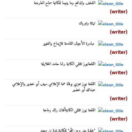
الشغف والدافع وما بينهما للكاتبة سماح العارضة
{writer}
تهنئة وتبريك
{writer}
مبادرة الأجيال القادمة للإبداع والتغيير
{writer}
القلعةنيوز تلتقي الكاتبة رشا حامد الخلايلة
{writer}
القلعة نيوز تعزي بوفاة عمة الإعلامي سيف أبو خضير والإعلامي
عبدالله أبو خضير
{writer}
القلعة نيوز تلتقي الكاتبةأفنان رائد رماحة
{writer}
"خلوة بيني وبين الله" ⁦للكاتبةرندة بن سعيد